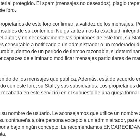
material protegido. El spam (mensajes no deseados), plagio (re
te foro.
propietarios de este foro confirmar la validez de los mensajes.
sables de su contenido. No garantizamos la exactitud, integrid
autor, y no necesariamente las opiniones de este foro, su Staff, 
censurable a notificarlo a un administrador o un moderador del 
urable, dentro de un período de tiempo razonable, si determina
r capaces de eliminar o modificar mensajes particulares de mane
nido de los mensajes que publica. Además, está de acuerdo en 
ado con este foro, su Staff, y sus subsidiarios. Los propietarios
a recabada en este servicio) en el supuesto de una queja forma
egir su nombre de usuario. Le aconsejamos que utilice un nombr
su contraseña a otra persona excepto a un administrador, para 
rsona bajo ningún concepto. Le recomendamos ENCARECIDAME
ta.