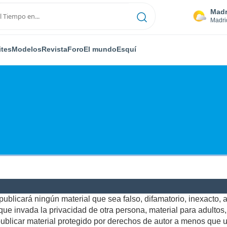
Madr
Madri
ites
Modelos
Revista
Foro
El mundo
Esquí
ublicará ningún material que sea falso, difamatorio, inexacto, ab
e invada la privacidad de otra persona, material para adultos, o
blicar material protegido por derechos de autor a menos que us