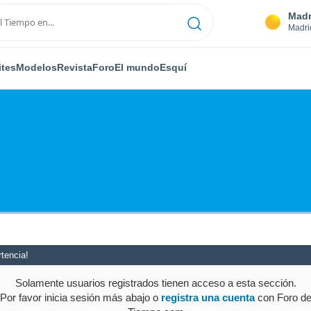
Madr
Madri
ites
Modelos
Revista
Foro
El mundo
Esquí
tencia!
Solamente usuarios registrados tienen acceso a esta sección.
Por favor inicia sesión más abajo o
registra una cuenta
con Foro d