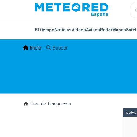
El tiempo
Noticias
Vídeos
Avisos
Radar
Mapas
Satél
Inicio
Buscar
Foro de Tiempo.com
¡Adver