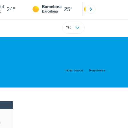
id
Barcelona
Sevilla
24°
25°
24°
d
Barcelona
Sevilla
ºC
Iniciar sesión
Registrarse
e