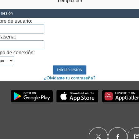
Tiempo.com
r sesión
re de usuario:
raseña:
po de conexión:
¿Olvidaste tu contraseña?