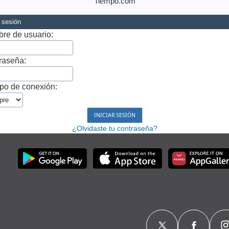
Tiempo.com
r sesión
re de usuario:
raseña:
po de conexión:
¿Olvidaste tu contraseña?