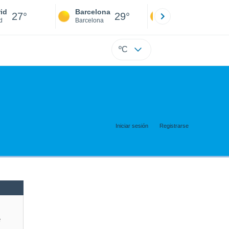
id
Barcelona
Sevilla
27°
29°
27°
d
Barcelona
Sevilla
ºC
Iniciar sesión
Registrarse
e