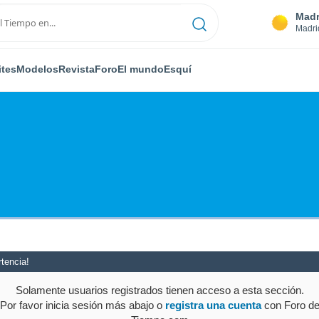
Madr
Madri
ites
Modelos
Revista
Foro
El mundo
Esquí
tencia!
Solamente usuarios registrados tienen acceso a esta sección.
Por favor inicia sesión más abajo o
registra una cuenta
con Foro d