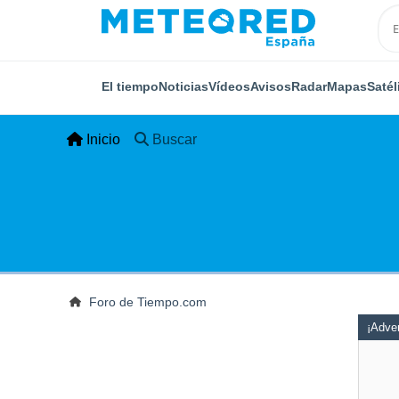
El tiempo
Noticias
Vídeos
Avisos
Radar
Mapas
Satél
Inicio
Buscar
Foro de Tiempo.com
¡Adver