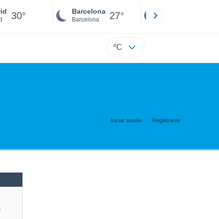
id
Barcelona
Sevilla
30°
27°
29°
d
Barcelona
Sevilla
ºC
Iniciar sesión
Registrarse
e