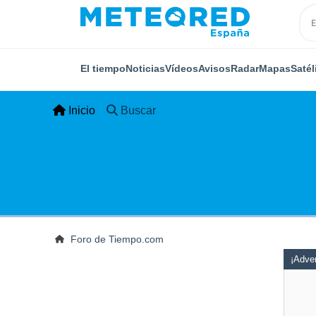
El tiempo
Noticias
Vídeos
Avisos
Radar
Mapas
Satél
Inicio
Buscar
Foro de Tiempo.com
¡Adver