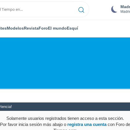
Madr
Madri
ites
Modelos
Revista
Foro
El mundo
Esquí
tencia!
Solamente usuarios registrados tienen acceso a esta sección.
Por favor inicia sesión más abajo o
registra una cuenta
con Foro d