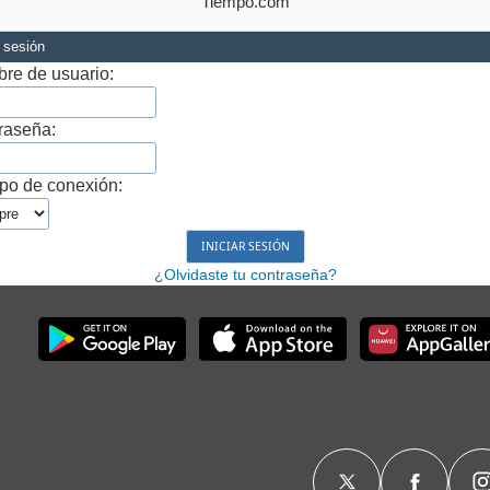
Tiempo.com
r sesión
re de usuario:
raseña:
po de conexión:
¿Olvidaste tu contraseña?