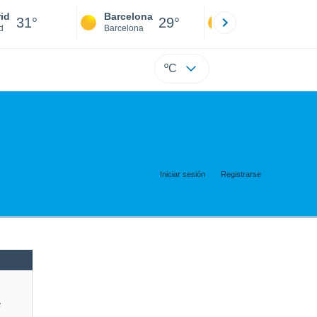
id
Barcelona
Sevilla
31°
29°
31°
d
Barcelona
Sevilla
ºC
Iniciar sesión
Registrarse
e