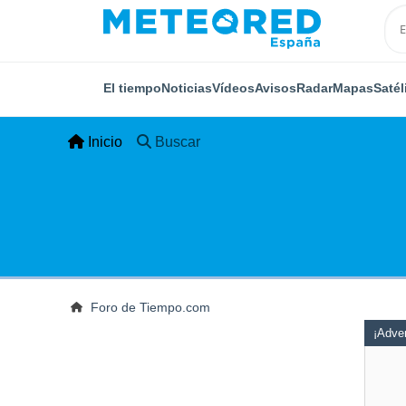
El tiempo
Noticias
Vídeos
Avisos
Radar
Mapas
Satél
Inicio
Buscar
Foro de Tiempo.com
¡Adver