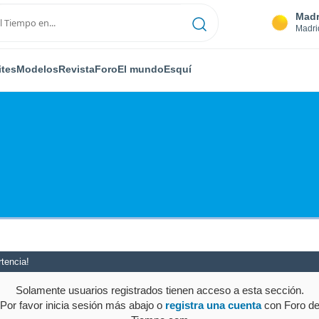
Madr
Madri
ites
Modelos
Revista
Foro
El mundo
Esquí
tencia!
Solamente usuarios registrados tienen acceso a esta sección.
Por favor inicia sesión más abajo o
registra una cuenta
con Foro d