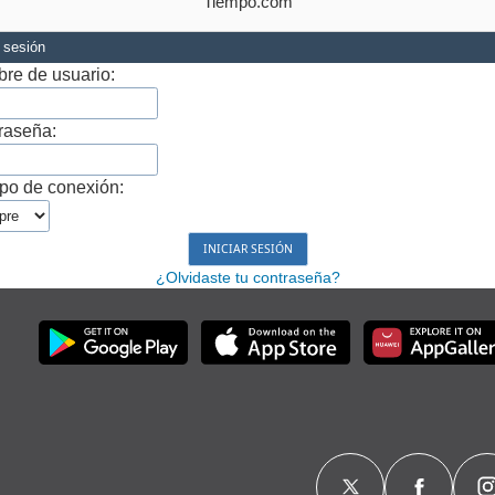
Tiempo.com
r sesión
re de usuario:
raseña:
po de conexión:
¿Olvidaste tu contraseña?