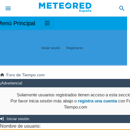
enú Principal
Iniciar sesión
Registrarse
Foro de Tiempo.com
¡Advertencia!
Solamente usuarios registrados tienen acceso a esta secci
Por favor inicia sesión más abajo o
registra una cuenta
con Fo
Tiempo.com
Iniciar sesión
Nombre de usuario: