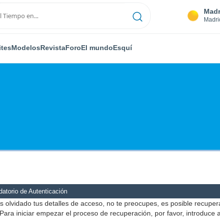
Madr
Madri
ites
Modelos
Revista
Foro
El mundo
Esquí
atorio de Autenticación
s olvidado tus detalles de acceso, no te preocupes, es posible recuper
Para iniciar empezar el proceso de recuperación, por favor, introduce 