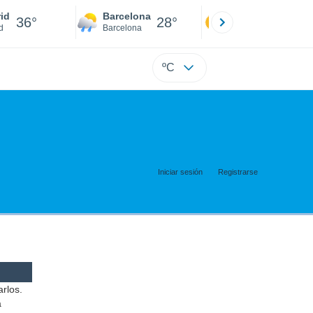
id
Barcelona
Sevilla
36°
28°
37°
d
Barcelona
Sevilla
ºC
Iniciar sesión
Registrarse
arlos.
a