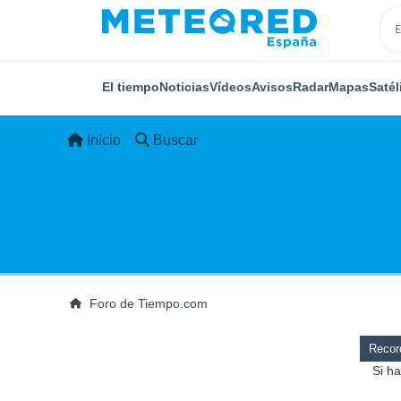
El tiempo
Noticias
Vídeos
Avisos
Radar
Mapas
Satél
Inicio
Buscar
Foro de Tiempo.com
Record
Si ha