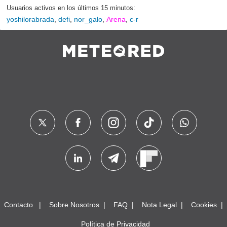
Usuarios activos en los últimos 15 minutos:
yoshilorabrada
,
defi
,
nor_galo
,
Arena
,
c-r
Contacto
Sobre Nosotros
FAQ
Nota Legal
Cookies
Política de Privacidad