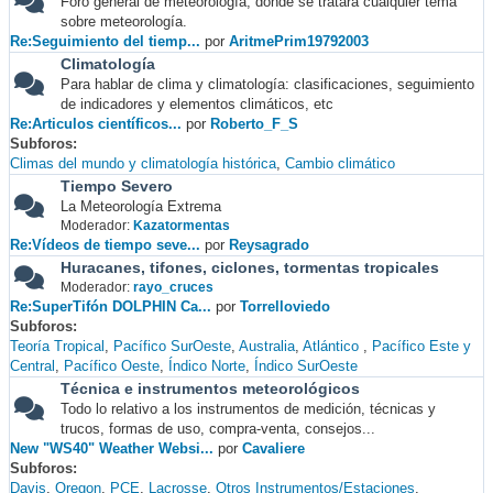
Foro general de meteorología, donde se tratará cualquier tema
sobre meteorología.
Re:Seguimiento del tiemp...
por
AritmePrim19792003
Climatología
Para hablar de clima y climatología: clasificaciones, seguimiento
de indicadores y elementos climáticos, etc
Re:Articulos científicos...
por
Roberto_F_S
Subforos
Climas del mundo y climatología histórica
Cambio climático
Tiempo Severo
La Meteorología Extrema
Moderador:
Kazatormentas
Re:Vídeos de tiempo seve...
por
Reysagrado
Huracanes, tifones, ciclones, tormentas tropicales
Moderador:
rayo_cruces
Re:SuperTifón DOLPHIN Ca...
por
Torrelloviedo
Subforos
Teoría Tropical
Pacífico SurOeste
Australia
Atlántico
Pacífico Este y
Central
Pacífico Oeste
Índico Norte
Índico SurOeste
Técnica e instrumentos meteorológicos
Todo lo relativo a los instrumentos de medición, técnicas y
trucos, formas de uso, compra-venta, consejos...
New "WS40" Weather Websi...
por
Cavaliere
Subforos
Davis
Oregon
PCE
Lacrosse
Otros Instrumentos/Estaciones