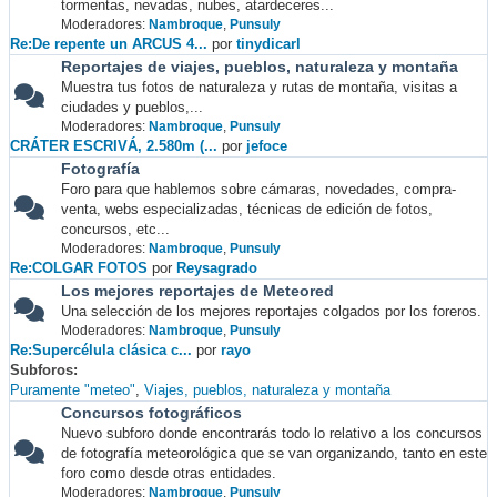
tormentas, nevadas, nubes, atardeceres...
Moderadores:
Nambroque
,
Punsuly
Re:De repente un ARCUS 4...
por
tinydicarl
Reportajes de viajes, pueblos, naturaleza y montaña
Muestra tus fotos de naturaleza y rutas de montaña, visitas a
ciudades y pueblos,...
Moderadores:
Nambroque
,
Punsuly
CRÁTER ESCRIVÁ, 2.580m (...
por
jefoce
Fotografía
Foro para que hablemos sobre cámaras, novedades, compra-
venta, webs especializadas, técnicas de edición de fotos,
concursos, etc...
Moderadores:
Nambroque
,
Punsuly
Re:COLGAR FOTOS
por
Reysagrado
Los mejores reportajes de Meteored
Una selección de los mejores reportajes colgados por los foreros.
Moderadores:
Nambroque
,
Punsuly
Re:Supercélula clásica c...
por
rayo
Subforos
Puramente "meteo"
Viajes, pueblos, naturaleza y montaña
Concursos fotográficos
Nuevo subforo donde encontrarás todo lo relativo a los concursos
de fotografía meteorológica que se van organizando, tanto en este
foro como desde otras entidades.
Moderadores:
Nambroque
,
Punsuly