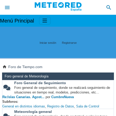
Menú Principal
Iniciar sesión
Registrarse
Foro de Tiempo.com
Foro general de Meteorología
Foro General de Seguimiento
Foro general de seguimiento, donde se realizará seguimiento de
situaciones en tiempo real, modelos, predicciones, etc...
Re:Islas Canarias. Agost...
por
CumbreNueva
Subforos
General en distintos idiomas
Registro de Datos
Sala de Control
Meteorología general