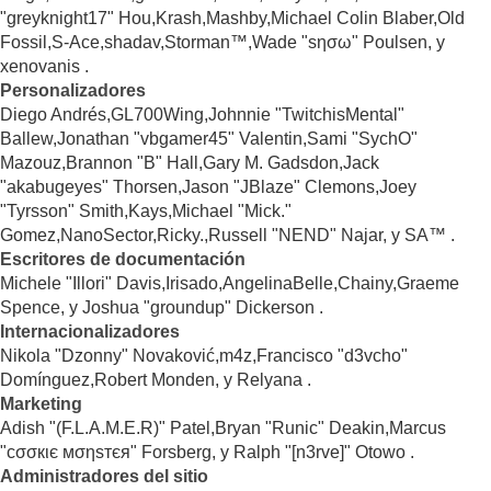
"greyknight17" Hou,Krash,Mashby,Michael Colin Blaber,Old
Fossil,S-Ace,shadav,Storman™,Wade "sησω" Poulsen, y
xenovanis .
Personalizadores
Diego Andrés,GL700Wing,Johnnie "TwitchisMental"
Ballew,Jonathan "vbgamer45" Valentin,Sami "SychO"
Mazouz,Brannon "B" Hall,Gary M. Gadsdon,Jack
"akabugeyes" Thorsen,Jason "JBlaze" Clemons,Joey
"Tyrsson" Smith,Kays,Michael "Mick."
Gomez,NanoSector,Ricky.,Russell "NEND" Najar, y SA™ .
Escritores de documentación
Michele "Illori" Davis,Irisado,AngelinaBelle,Chainy,Graeme
Spence, y Joshua "groundup" Dickerson .
Internacionalizadores
Nikola "Dzonny" Novaković,m4z,Francisco "d3vcho"
Domínguez,Robert Monden, y Relyana .
Marketing
Adish "(F.L.A.M.E.R)" Patel,Bryan "Runic" Deakin,Marcus
"cσσкιє мσηѕтєя" Forsberg, y Ralph "[n3rve]" Otowo .
Administradores del sitio