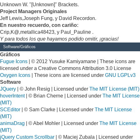
Unknown W. "[Unknown]" Brackets.
Project Managers Originales
Jeff Lewis,Joseph Fung, y David Recordon.
En nuestro recuerdo, con cariño:
Crip,K@,metallica48423, y Paul_Pauline .
Y para todos los que hayamos podido omitir, ¡gracias!
Software/Gráficos
Gráficos
Fugue Icons
| © 2012 Yusuke Kamiyamane | These icons are
licensed under a Creative Commons Attribution 3.0 License
Oxygen Icons
| These icons are licensed under
GNU LGPLv3
Software
JQuery
| © John Resig | Licensed under
The MIT License (MIT)
hoverIntent
| © Brian Cherne | Licensed under
The MIT License
(MIT)
SCEditor
| © Sam Clarke | Licensed under
The MIT License
(MIT)
animaDrag
| © Abel Mohler | Licensed under
The MIT License
(MIT)
jQuery Custom Scrollbar
| © Maciej Zubala | Licensed under