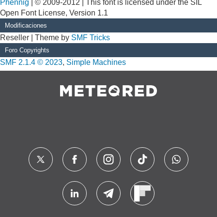
Phennig
| © 2009-2012 | This font is licensed under the SIL
Open Font License, Version 1.1
Modificaciones
Reseller | Theme by
SMF Tricks
Foro Copyrights
SMF 2.1.4 © 2023
,
Simple Machines