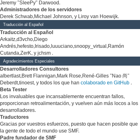
Jeremy "SleePy" Darwood.
Administradores de los servidores
Derek Schwab,Michael Johnson, y Liroy van Hoewijk.
Traducción al Español
Traducción al Español
Arkaitz,d3vcho,Diego
Andrés,hefesto,Irisado,luuuciano,snoopy_virtual,Ramón
Cutanda,ZerK, y jchsm .
Agradecimientos Especiales
Desarrolladores Consultores
albertlast,Brett Flannigan,Mark Rose,René-Gilles "Nao 尚"
Deberdt,tinoest, y todos los que han
colaborado en GitHub
.
Beta Tester
Los invaluables que incansablemente encuentran fallos,
proporcionan retroalimentación, y vuelven aún más locos a los
desarrolladores.
Traductores
Gracias por vuestros esfuerzos, puesto que hacen posible que
la gente de todo el mundo use SMF.
Padre fundador de SMF