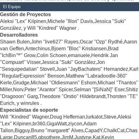
El Equipo
Gestión de Proyectos
Aleksi "Lex" Kilpinen,Michele "Illori" Davis,Jessica "Suki"
González, y Will "Kindred" Wagner .
Desarrolladores
Shawn Bulen,John "live627" Rayes,Oscar "Ozp" Rydhé,Aaron
van Geffen,Antechinus,Bjoern "Bloc" Kristiansen,Brad
"IchBin™" Grow,Colin Schoen,emanuele,Hendrik Jan
"Compuart" Visser,Jessica "Suki" González,Jon
"Sesquipedalian" Stovell,Juan "JayBachatero" Hernandez,Karl
"RegularExpression" Benson,Matthew "Labradoodle-360"
Kerle,Grudge,Michael "Oldiesmann" Eshom,Michael "Thantos"
Miller,Norv,Peter "Arantor" Spicer,Selman "[SiNaN]" Eser,Shitiz
"Dragooon" Garg,Theodore "Orstio" Hildebrandt,Thorsten "TE"
Eurich, y winrules .
Especialistas de soporte
Will "Kindred" Wagner,Doug Heffernan,lurkalot,Steve,Aleksi
"Lex" Kilpinen,br360,GigaWatt,ziycon,Adam
Tallon,Bigguy,Bruno "margarett" Alves,CapadY,ChalkCat,Chas
Large,Duncan85,gbsothere,JimM,Justyne,Kat,Kevin