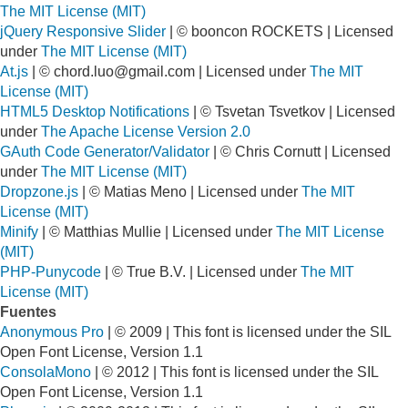
The MIT License (MIT)
jQuery Responsive Slider
| © booncon ROCKETS | Licensed
under
The MIT License (MIT)
At.js
| ©
chord.luo@gmail.com
| Licensed under
The MIT
License (MIT)
HTML5 Desktop Notifications
| © Tsvetan Tsvetkov | Licensed
under
The Apache License Version 2.0
GAuth Code Generator/Validator
| © Chris Cornutt | Licensed
under
The MIT License (MIT)
Dropzone.js
| © Matias Meno | Licensed under
The MIT
License (MIT)
Minify
| © Matthias Mullie | Licensed under
The MIT License
(MIT)
PHP-Punycode
| © True B.V. | Licensed under
The MIT
License (MIT)
Fuentes
Anonymous Pro
| © 2009 | This font is licensed under the SIL
Open Font License, Version 1.1
ConsolaMono
| © 2012 | This font is licensed under the SIL
Open Font License, Version 1.1