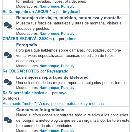
tormentas, nevadas, nubes, atardeceres...
Moderadores:
Nambroque
,
Punsuly
Re:De repente un ARCUS 4...
por
tinydicarl
Reportajes de viajes, pueblos, naturaleza y montaña
Muestra tus fotos de naturaleza y rutas de montaña, visitas a
ciudades y pueblos,...
Moderadores:
Nambroque
,
Punsuly
CRÁTER ESCRIVÁ, 2.580m (...
por
jefoce
Fotografía
Foro para que hablemos sobre cámaras, novedades, compra-
venta, webs especializadas, técnicas de edición de fotos,
concursos, etc...
Moderadores:
Nambroque
,
Punsuly
Re:COLGAR FOTOS
por
Reysagrado
Los mejores reportajes de Meteored
Una selección de los mejores reportajes colgados por los foreros.
Moderadores:
Nambroque
,
Punsuly
Re:Supercélula clásica c...
por
rayo
Subforos
Puramente "meteo"
Viajes, pueblos, naturaleza y montaña
Concursos fotográficos
Nuevo subforo donde encontrarás todo lo relativo a los concursos
de fotografía meteorológica que se van organizando, tanto en este
foro como desde otras entidades.
Moderadores:
Nambroque
,
Punsuly