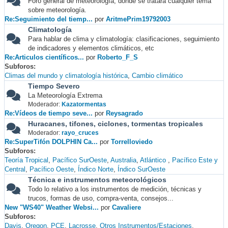
Foro general de meteorología, donde se tratará cualquier tema
sobre meteorología.
Re:Seguimiento del tiemp...
por
AritmePrim19792003
Climatología
Para hablar de clima y climatología: clasificaciones, seguimiento
de indicadores y elementos climáticos, etc
Re:Articulos científicos...
por
Roberto_F_S
Subforos
Climas del mundo y climatología histórica
Cambio climático
Tiempo Severo
La Meteorología Extrema
Moderador:
Kazatormentas
Re:Vídeos de tiempo seve...
por
Reysagrado
Huracanes, tifones, ciclones, tormentas tropicales
Moderador:
rayo_cruces
Re:SuperTifón DOLPHIN Ca...
por
Torrelloviedo
Subforos
Teoría Tropical
Pacífico SurOeste
Australia
Atlántico
Pacífico Este y
Central
Pacífico Oeste
Índico Norte
Índico SurOeste
Técnica e instrumentos meteorológicos
Todo lo relativo a los instrumentos de medición, técnicas y
trucos, formas de uso, compra-venta, consejos...
New "WS40" Weather Websi...
por
Cavaliere
Subforos
Davis
Oregon
PCE
Lacrosse
Otros Instrumentos/Estaciones