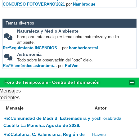
CONCURSO FOTOVERANO'2021
por
Nambroque
Temas diversos
Naturaleza y Medio Ambiente
Foro para tratar cualquier tema sobre naturaleza y medio
ambiente.
Re:Seguimiento INCENDIOS...
por
bomberforestal
Astronomía
Todo sobre la observación del "otro" cielo.
Re:*Efemérides astronómi...
por
PolVen
Foro de Tiempo.com - Centro de Información
Mensajes
recientes
Mensaje
Autor
Re:Comunidad de Madrid, Extremadura y
yoshilorabrada
Castilla La Mancha. Agosto de 2026.
Re:Cataluña, C. Valenciana, Región de
Hawnu