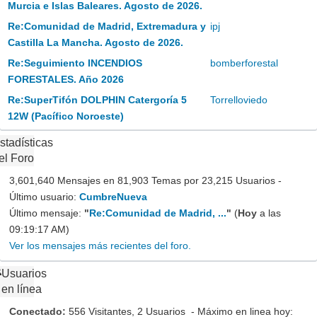
Murcia e Islas Baleares. Agosto de 2026.
Re:Comunidad de Madrid, Extremadura y
ipj
Castilla La Mancha. Agosto de 2026.
Re:Seguimiento INCENDIOS
bomberforestal
FORESTALES. Año 2026
Re:SuperTifón DOLPHIN Catergoría 5
Torrelloviedo
12W (Pacífico Noroeste)
stadísticas
el Foro
3,601,640 Mensajes en 81,903 Temas por 23,215 Usuarios -
Último usuario:
CumbreNueva
Último mensaje:
"
Re:Comunidad de Madrid, ...
"
(
Hoy
a las
09:19:17 AM)
Ver los mensajes más recientes del foro.
Usuarios
en línea
Conectado:
556 Visitantes, 2 Usuarios - Máximo en linea hoy: