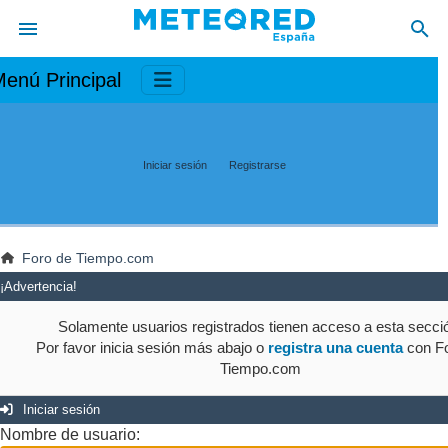
enú Principal
Iniciar sesión
Registrarse
Foro de Tiempo.com
¡Advertencia!
Solamente usuarios registrados tienen acceso a esta secci
Por favor inicia sesión más abajo o
registra una cuenta
con Fo
Tiempo.com
Iniciar sesión
Nombre de usuario: