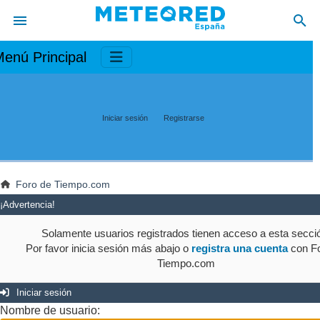
enú Principal
Iniciar sesión
Registrarse
Foro de Tiempo.com
¡Advertencia!
Solamente usuarios registrados tienen acceso a esta secci
Por favor inicia sesión más abajo o
registra una cuenta
con Fo
Tiempo.com
Iniciar sesión
Nombre de usuario: