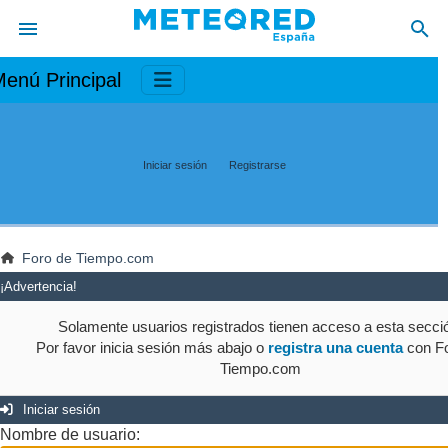
enú Principal
Iniciar sesión
Registrarse
Foro de Tiempo.com
¡Advertencia!
Solamente usuarios registrados tienen acceso a esta secci
Por favor inicia sesión más abajo o
registra una cuenta
con Fo
Tiempo.com
Iniciar sesión
Nombre de usuario: