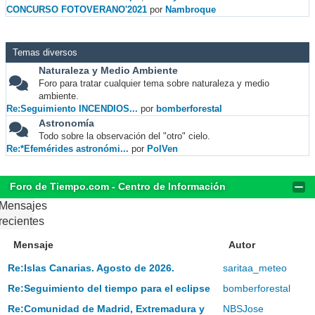
CONCURSO FOTOVERANO'2021
por
Nambroque
Temas diversos
Naturaleza y Medio Ambiente
Foro para tratar cualquier tema sobre naturaleza y medio
ambiente.
Re:Seguimiento INCENDIOS...
por
bomberforestal
Astronomía
Todo sobre la observación del "otro" cielo.
Re:*Efemérides astronómi...
por
PolVen
Foro de Tiempo.com - Centro de Información
Mensajes
recientes
Mensaje
Autor
Re:Islas Canarias. Agosto de 2026.
saritaa_meteo
Re:Seguimiento del tiempo para el eclipse
bomberforestal
Re:Comunidad de Madrid, Extremadura y
NBSJose