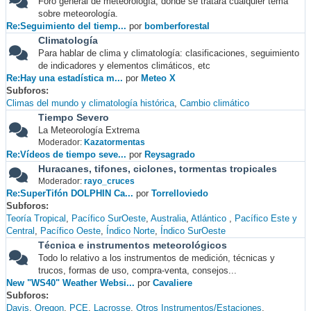
Foro general de meteorología, donde se tratará cualquier tema
sobre meteorología.
Re:Seguimiento del tiemp...
por
bomberforestal
Climatología
Para hablar de clima y climatología: clasificaciones, seguimiento
de indicadores y elementos climáticos, etc
Re:Hay una estadística m...
por
Meteo X
Subforos
Climas del mundo y climatología histórica
Cambio climático
Tiempo Severo
La Meteorología Extrema
Moderador:
Kazatormentas
Re:Vídeos de tiempo seve...
por
Reysagrado
Huracanes, tifones, ciclones, tormentas tropicales
Moderador:
rayo_cruces
Re:SuperTifón DOLPHIN Ca...
por
Torrelloviedo
Subforos
Teoría Tropical
Pacífico SurOeste
Australia
Atlántico
Pacífico Este y
Central
Pacífico Oeste
Índico Norte
Índico SurOeste
Técnica e instrumentos meteorológicos
Todo lo relativo a los instrumentos de medición, técnicas y
trucos, formas de uso, compra-venta, consejos...
New "WS40" Weather Websi...
por
Cavaliere
Subforos
Davis
Oregon
PCE
Lacrosse
Otros Instrumentos/Estaciones