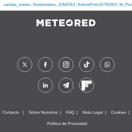
saritaa_meteo
,
Noainmeteo
,
JUNIO63
,
AritmePrim19792003
,
M_Pin
Contacto
Sobre Nosotros
FAQ
Nota Legal
Cookies
Política de Privacidad