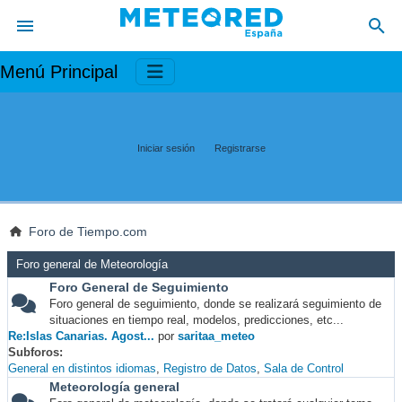
Menú Principal
Iniciar sesión
Registrarse
Foro de Tiempo.com
Foro general de Meteorología
Foro General de Seguimiento
Foro general de seguimiento, donde se realizará seguimiento de
situaciones en tiempo real, modelos, predicciones, etc...
Re:Islas Canarias. Agost...
por
saritaa_meteo
Subforos
General en distintos idiomas
Registro de Datos
Sala de Control
Meteorología general