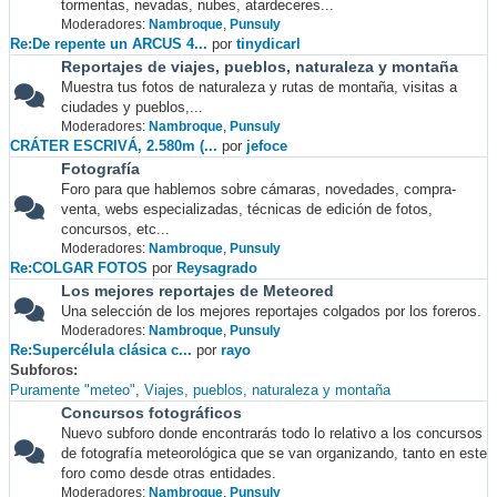
tormentas, nevadas, nubes, atardeceres...
Moderadores:
Nambroque
,
Punsuly
Re:De repente un ARCUS 4...
por
tinydicarl
Reportajes de viajes, pueblos, naturaleza y montaña
Muestra tus fotos de naturaleza y rutas de montaña, visitas a
ciudades y pueblos,...
Moderadores:
Nambroque
,
Punsuly
CRÁTER ESCRIVÁ, 2.580m (...
por
jefoce
Fotografía
Foro para que hablemos sobre cámaras, novedades, compra-
venta, webs especializadas, técnicas de edición de fotos,
concursos, etc...
Moderadores:
Nambroque
,
Punsuly
Re:COLGAR FOTOS
por
Reysagrado
Los mejores reportajes de Meteored
Una selección de los mejores reportajes colgados por los foreros.
Moderadores:
Nambroque
,
Punsuly
Re:Supercélula clásica c...
por
rayo
Subforos
Puramente "meteo"
Viajes, pueblos, naturaleza y montaña
Concursos fotográficos
Nuevo subforo donde encontrarás todo lo relativo a los concursos
de fotografía meteorológica que se van organizando, tanto en este
foro como desde otras entidades.
Moderadores:
Nambroque
,
Punsuly