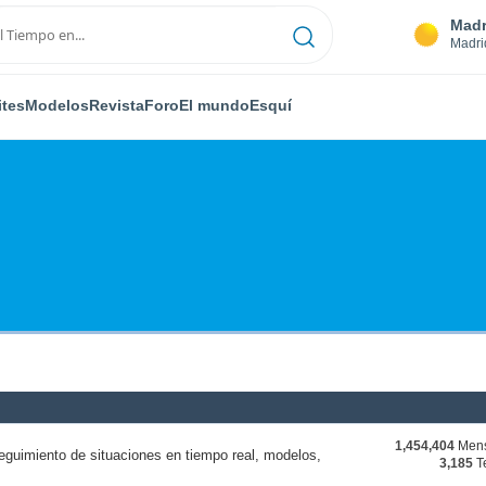
Madr
Madri
ites
Modelos
Revista
Foro
El mundo
Esquí
1,454,404
Mens
eguimiento de situaciones en tiempo real, modelos,
3,185
T