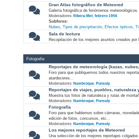
Gran Atlas fotográfico de Meteored
Galería fotográfica de fenómenos meteorológicos.
Moderadores:
Ribera-Met
,
febrero 1956
Subforos
Nubes
Tipos de precipitación
Efectos ópticos
T
Sala de lectura
Recopilación de los mejores asuntos creados por l
Fotografia
Reportajes de meteorología (kazas, nubes, 
Foro para que publiquemos todos nuestros report
atardeceres...
Moderadores:
Nambroque
,
Punsuly
Reportajes de viajes, pueblos, naturaleza
Muestra tus fotos de naturaleza y rutas de montañ
Moderadores:
Nambroque
,
Punsuly
Fotografía
Foro para que hablemos sobre cámaras, novedade
edición de fotos, concursos, etc...
Moderadores:
Nambroque
,
Punsuly
Los mejores reportajes de Meteored
Una selección de los mejores reportajes colgados 