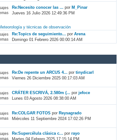
Re:Necesito conocer las ...
por
M_Pinar
ajes
Jueves 16 Julio 2026 12:49:36 PM
emas
Meteorología y técnicas de observación
Re:Topics de seguimiento...
por
Arena
ajes
Domingo 01 Febrero 2026 00:00:14 AM
emas
Re:De repente un ARCUS 4...
por
tinydicarl
ajes
Viernes 26 Diciembre 2025 00:17:03 AM
emas
CRÁTER ESCRIVÁ, 2.580m (...
por
jefoce
ajes
Lunes 03 Agosto 2026 08:38:00 AM
emas
Re:COLGAR FOTOS
por
Reysagrado
ajes
Miércoles 11 Septiembre 2024 17:02:26 PM
emas
Re:Supercélula clásica c...
por
rayo
ajes
Martes 04 Febrero 2025 17:15:14 PM
emas