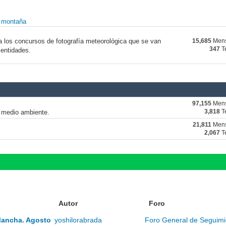
y montaña
a los concursos de fotografía meteorológica que se van
15,685
Mens
347
T
 entidades.
97,155
Mens
y medio ambiente.
3,818
T
21,811
Mens
2,067
T
Autor
Foro
Mancha. Agosto
yoshilorabrada
Foro General de Seguimi