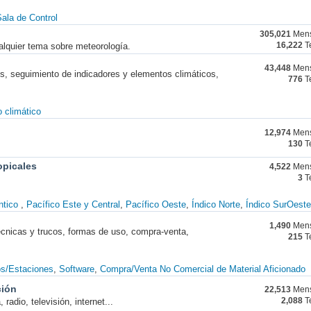
ala de Control
305,021
Mens
alquier tema sobre meteorología.
16,222
T
43,448
Mens
nes, seguimiento de indicadores y elementos climáticos,
776
T
 climático
12,974
Mens
130
T
opicales
4,522
Mens
3
T
ntico
Pacífico Este y Central
Pacífico Oeste
Índico Norte
Índico SurOeste
1,490
Mens
técnicas y trucos, formas de uso, compra-venta,
215
T
os/Estaciones
Software
Compra/Venta No Comercial de Material Aficionado
ción
22,513
Mens
radio, televisión, internet...
2,088
T