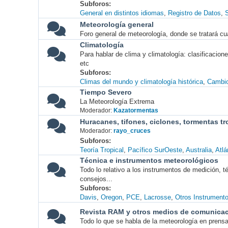
Subforos
General en distintos idiomas
Registro de Datos
S
Meteorología general
Foro general de meteorología, donde se tratará cu
Climatología
Para hablar de clima y climatología: clasificacio
etc
Subforos
Climas del mundo y climatología histórica
Cambio
Tiempo Severo
La Meteorología Extrema
Moderador:
Kazatormentas
Huracanes, tifones, ciclones, tormentas tr
Moderador:
rayo_cruces
Subforos
Teoría Tropical
Pacífico SurOeste
Australia
Atlá
Técnica e instrumentos meteorológicos
Todo lo relativo a los instrumentos de medición, 
consejos...
Subforos
Davis
Oregon
PCE
Lacrosse
Otros Instrument
Revista RAM y otros medios de comunica
Todo lo que se habla de la meteorología en prensa, 