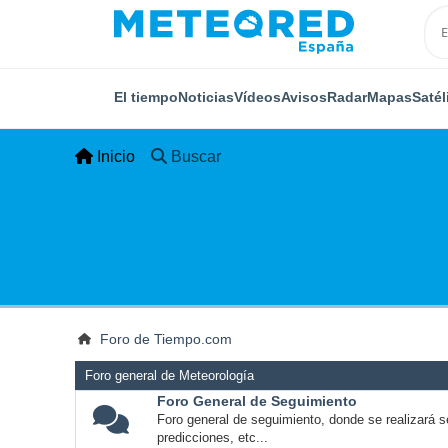
El tiempo
Noticias
Vídeos
Avisos
Radar
Mapas
Satél
Inicio
Buscar
Foro de Tiempo.com
Foro general de Meteorología
Foro General de Seguimiento
Foro general de seguimiento, donde se realizará s
predicciones, etc...