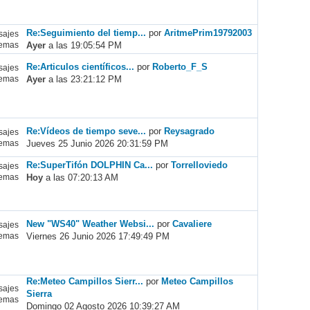
Re:Seguimiento del tiemp...
por
AritmePrim19792003
ajes
Ayer
a las 19:05:54 PM
emas
Re:Articulos científicos...
por
Roberto_F_S
ajes
Ayer
a las 23:21:12 PM
emas
Re:Vídeos de tiempo seve...
por
Reysagrado
ajes
Jueves 25 Junio 2026 20:31:59 PM
emas
Re:SuperTifón DOLPHIN Ca...
por
Torrelloviedo
ajes
Hoy
a las 07:20:13 AM
emas
New "WS40" Weather Websi...
por
Cavaliere
ajes
Viernes 26 Junio 2026 17:49:49 PM
emas
Re:Meteo Campillos Sierr...
por
Meteo Campillos
ajes
Sierra
emas
Domingo 02 Agosto 2026 10:39:27 AM