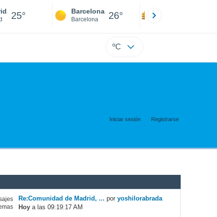
id
Barcelona
Sevilla
25°
26°
25°
d
Barcelona
Sevilla
ºC
Iniciar sesión
Registrarse
Re:Comunidad de Madrid, ...
por
yoshilorabrada
ajes
Hoy
a las 09:19:17 AM
emas