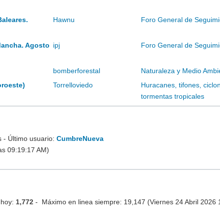
Baleares.
Hawnu
Foro General de Seguimi
Mancha. Agosto
ipj
Foro General de Seguimi
bomberforestal
Naturaleza y Medio Ambi
oroeste)
Torrelloviedo
Huracanes, tifones, ciclo
tormentas tropicales
- Último usuario:
CumbreNueva
as 09:19:17 AM)
 hoy:
1,772
- Máximo en linea siempre: 19,147 (Viernes 24 Abril 2026