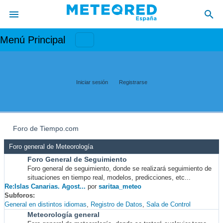
Menú Principal
Iniciar sesión
Registrarse
Foro de Tiempo.com
Foro general de Meteorología
Foro General de Seguimiento
Foro general de seguimiento, donde se realizará seguimiento de
situaciones en tiempo real, modelos, predicciones, etc...
Re:Islas Canarias. Agost...
por
saritaa_meteo
Subforos
General en distintos idiomas
Registro de Datos
Sala de Control
Meteorología general