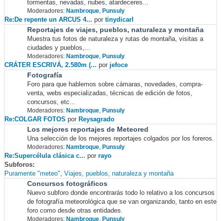
tormentas, nevadas, nubes, atardeceres...
Moderadores:
Nambroque
,
Punsuly
Re:De repente un ARCUS 4...
por
tinydicarl
Reportajes de viajes, pueblos, naturaleza y montaña
Muestra tus fotos de naturaleza y rutas de montaña, visitas a
ciudades y pueblos,...
Moderadores:
Nambroque
,
Punsuly
CRÁTER ESCRIVÁ, 2.580m (...
por
jefoce
Fotografía
Foro para que hablemos sobre cámaras, novedades, compra-
venta, webs especializadas, técnicas de edición de fotos,
concursos, etc...
Moderadores:
Nambroque
,
Punsuly
Re:COLGAR FOTOS
por
Reysagrado
Los mejores reportajes de Meteored
Una selección de los mejores reportajes colgados por los foreros.
Moderadores:
Nambroque
,
Punsuly
Re:Supercélula clásica c...
por
rayo
Subforos
Puramente "meteo"
Viajes, pueblos, naturaleza y montaña
Concursos fotográficos
Nuevo subforo donde encontrarás todo lo relativo a los concursos
de fotografía meteorológica que se van organizando, tanto en este
foro como desde otras entidades.
Moderadores:
Nambroque
,
Punsuly