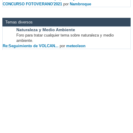
CONCURSO FOTOVERANO'2021
por
Nambroque
Temas diversos
Naturaleza y Medio Ambiente
Foro para tratar cualquier tema sobre naturaleza y medio
ambiente.
Re:Seguimiento de VOLCAN...
por
meteoleon
Astronomía
Todo sobre la observación del "otro" cielo.
Re:*Efemérides astronómi...
por
PolVen
Foro de Tiempo.com - Centro de Información
Mensajes
recientes
Mensaje
Autor
Re:Seguimiento del tiempo para el
Reysagrado
eclipse
Re:Islas Canarias. Agosto de 2026.
saritaa_meteo