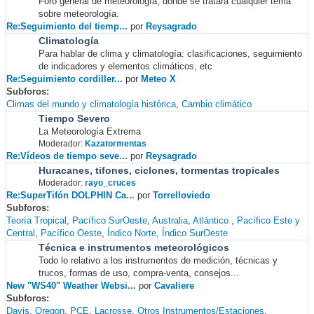
Foro general de meteorología, donde se tratará cualquier tema
sobre meteorología.
Re:Seguimiento del tiemp...
por
Reysagrado
Climatología
Para hablar de clima y climatología: clasificaciones, seguimiento
de indicadores y elementos climáticos, etc
Re:Seguimiento cordiller...
por
Meteo X
Subforos
Climas del mundo y climatología histórica
Cambio climático
Tiempo Severo
La Meteorología Extrema
Moderador:
Kazatormentas
Re:Vídeos de tiempo seve...
por
Reysagrado
Huracanes, tifones, ciclones, tormentas tropicales
Moderador:
rayo_cruces
Re:SuperTifón DOLPHIN Ca...
por
Torrelloviedo
Subforos
Teoría Tropical
Pacífico SurOeste
Australia
Atlántico
Pacífico Este y
Central
Pacífico Oeste
Índico Norte
Índico SurOeste
Técnica e instrumentos meteorológicos
Todo lo relativo a los instrumentos de medición, técnicas y
trucos, formas de uso, compra-venta, consejos...
New "WS40" Weather Websi...
por
Cavaliere
Subforos
Davis
Oregon
PCE
Lacrosse
Otros Instrumentos/Estaciones