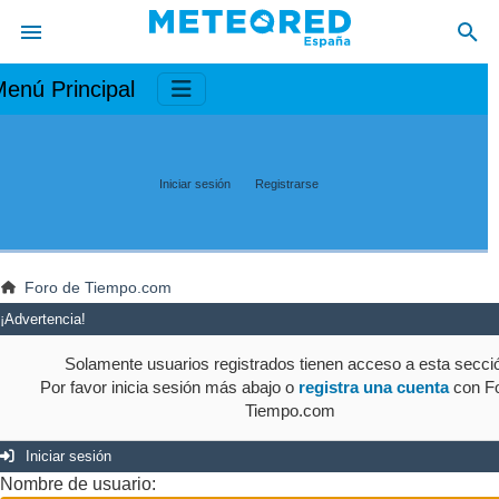
enú Principal
Iniciar sesión
Registrarse
Foro de Tiempo.com
¡Advertencia!
Solamente usuarios registrados tienen acceso a esta secci
Por favor inicia sesión más abajo o
registra una cuenta
con Fo
Tiempo.com
Iniciar sesión
Nombre de usuario: