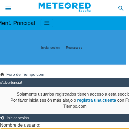
enú Principal
Iniciar sesión
Registrarse
Foro de Tiempo.com
¡Advertencia!
Solamente usuarios registrados tienen acceso a esta secci
Por favor inicia sesión más abajo o
registra una cuenta
con Fo
Tiempo.com
Iniciar sesión
Nombre de usuario: