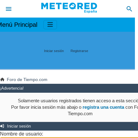
enú Principal
Iniciar sesión
Registrarse
Foro de Tiempo.com
¡Advertencia!
Solamente usuarios registrados tienen acceso a esta secci
Por favor inicia sesión más abajo o
registra una cuenta
con Fo
Tiempo.com
Iniciar sesión
Nombre de usuario: