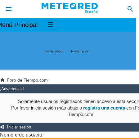
enú Principal
Iniciar sesión
Registrarse
Foro de Tiempo.com
¡Advertencia!
Solamente usuarios registrados tienen acceso a esta secci
Por favor inicia sesión más abajo o
registra una cuenta
con Fo
Tiempo.com
Iniciar sesión
Nombre de usuario: