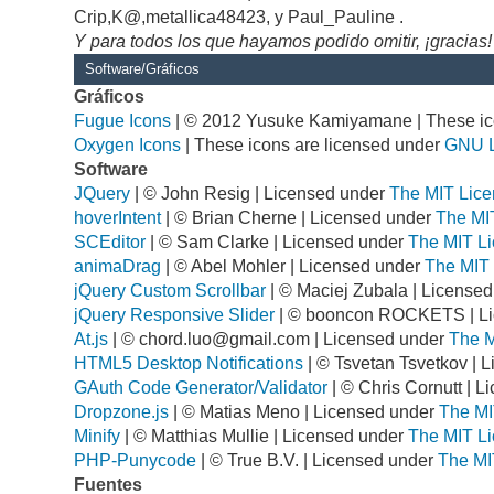
Crip,K@,metallica48423, y Paul_Pauline .
Y para todos los que hayamos podido omitir, ¡gracias!
Software/Gráficos
Gráficos
Fugue Icons
| © 2012 Yusuke Kamiyamane | These ico
Oxygen Icons
| These icons are licensed under
GNU 
Software
JQuery
| © John Resig | Licensed under
The MIT Lice
hoverIntent
| © Brian Cherne | Licensed under
The MI
SCEditor
| © Sam Clarke | Licensed under
The MIT Li
animaDrag
| © Abel Mohler | Licensed under
The MIT 
jQuery Custom Scrollbar
| © Maciej Zubala | License
jQuery Responsive Slider
| © booncon ROCKETS | L
At.js
| ©
chord.luo@gmail.com
| Licensed under
The M
HTML5 Desktop Notifications
| © Tsvetan Tsvetkov | 
GAuth Code Generator/Validator
| © Chris Cornutt | 
Dropzone.js
| © Matias Meno | Licensed under
The MI
Minify
| © Matthias Mullie | Licensed under
The MIT Li
PHP-Punycode
| © True B.V. | Licensed under
The MI
Fuentes