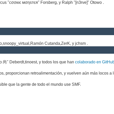
cus "cσσкιє мσηѕтєя" Forsberg, y Ralph "[n3rve]" Otowo .
.
no,snoopy_virtual,Ramón Cutanda,ZerK, y jchsm .
o 尚" Deberdt,tinoest, y todos los que han
colaborado en GitHu
s, proporcionan retroalimentación, y vuelven aún más locos a l
sible que la gente de todo el mundo use SMF.