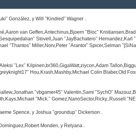
Suki" González, y Will "Kindred" Wagner .
é,Aaron van Geffen,Antechinus,Bjoern "Bloc" Kristiansen,Br
"Sesquipedalian" Stovell,Juan "JayBachatero" Hernandez,Karl
l "Thantos" Miller,Norv,Peter "Arantor" Spicer,Selman "[SiNa
,Aleksi "Lex" Kilpinen,br360,GigaWatt,ziycon,Adam Tallon,Big
greyknight17" Hou,Krash,Mashby,Michael Colin Blaber,Old Fo
Ballew,Jonathan "vbgamer45" Valentin,Sami "SychO" Mazouz,B
th,Kays,Michael "Mick." Gomez,NanoSector,Ricky.,Russell "NE
,Graeme Spence, y Joshua "groundup" Dickerson .
Domínguez,Robert Monden, y Relyana .