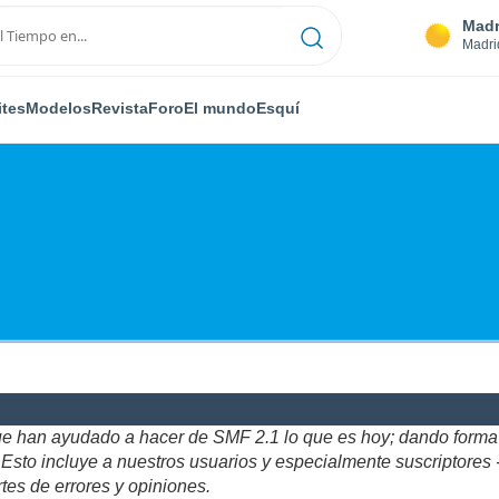
Madr
Madri
ites
Modelos
Revista
Foro
El mundo
Esquí
ue han ayudado a hacer de SMF 2.1 lo que es hoy; dando forma y
to incluye a nuestros usuarios y especialmente suscriptores - gr
tes de errores y opiniones.