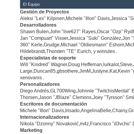
El Equipo
Gestión de Proyectos
Aleksi "Lex" Kilpinen,Michele "Illori" Davis,Jessica "
Desarrolladores
Shawn Bulen,John "live627" Rayes,Oscar "Ozp" Rydh
Jan "Compuart" Visser,Jessica "Suki" González,Jon 
360" Kerle,Grudge,Michael "Oldiesmann" Eshom,Michae
Hildebrandt,Thorsten "TE" Eurich, y winrules .
Especialistas de soporte
Will "Kindred" Wagner,Doug Heffernan,lurkalot,Steve
Large,Duncan85,gbsothere,JimM,Justyne,Kat,Kevin "
xenovanis .
Personalizadores
Diego Andrés,GL700Wing,Johnnie "TwitchisMental" 
Thorsen,Jason "JBlaze" Clemons,Joey "Tyrsson" Smi
Escritores de documentación
Michele "Illori" Davis,Irisado,AngelinaBelle,Chainy
Internacionalizadores
Nikola "Dzonny" Novaković,m4z,Francisco "d3vcho" 
Marketing