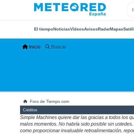
El tiempo
Noticias
Vídeos
Avisos
Radar
Mapas
Satél
Inicio
Buscar
Foro de Tiempo.com
Créditos
Simple Machines quiere dar las gracias a todos los q
malos momentos. No habría sido posible sin ustedes. Es
como proporcionar invaluable retroalimentación, repor