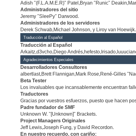
Adish "(F.L.A.M.E.R)" Patel,Bryan "Runic" Deakin,Mar
Administradores del sitio
Jeremy "SleePy" Darwood.
Administradores de los servidores
Derek Schwab,Michael Johnson, y Liroy van Hoewijk
Traducción al Español
Traducción al Español
Arkaitz,d3vcho,Diego Andrés,hefesto,Irisado,luuucia
Agradecimientos Especiales
Desarrolladores Consultores
albertlast,Brett Flannigan,Mark Rose,René-Gilles "Na
Beta Tester
Los invaluables que incansablemente encuentran fallo
Traductores
Gracias por vuestros esfuerzos, puesto que hacen po
Padre fundador de SMF
Unknown W. "[Unknown]" Brackets.
Project Managers Originales
Jeff Lewis,Joseph Fung, y David Recordon.
En nuestro recuerdo, con cariño: