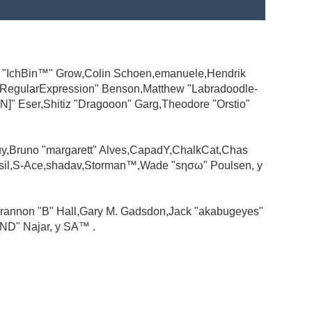
ad "IchBin™" Grow,Colin Schoen,emanuele,Hendrik
 "RegularExpression" Benson,Matthew "Labradoodle-
N]" Eser,Shitiz "Dragooon" Garg,Theodore "Orstio"
guy,Bruno "margarett" Alves,CapadY,ChalkCat,Chas
ssil,S-Ace,shadav,Storman™,Wade "sησω" Poulsen, y
rannon "B" Hall,Gary M. Gadsdon,Jack "akabugeyes"
ND" Najar, y SA™ .