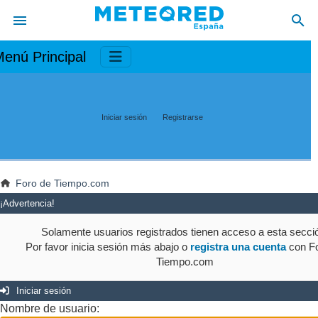
enú Principal
Iniciar sesión
Registrarse
Foro de Tiempo.com
¡Advertencia!
Solamente usuarios registrados tienen acceso a esta secci
Por favor inicia sesión más abajo o
registra una cuenta
con Fo
Tiempo.com
Iniciar sesión
Nombre de usuario: