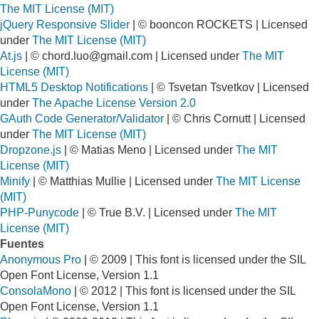
The MIT License (MIT)
jQuery Responsive Slider
| © booncon ROCKETS | Licensed
under
The MIT License (MIT)
At.js
| ©
chord.luo@gmail.com
| Licensed under
The MIT
License (MIT)
HTML5 Desktop Notifications
| © Tsvetan Tsvetkov | Licensed
under
The Apache License Version 2.0
GAuth Code Generator/Validator
| © Chris Cornutt | Licensed
under
The MIT License (MIT)
Dropzone.js
| © Matias Meno | Licensed under
The MIT
License (MIT)
Minify
| © Matthias Mullie | Licensed under
The MIT License
(MIT)
PHP-Punycode
| © True B.V. | Licensed under
The MIT
License (MIT)
Fuentes
Anonymous Pro
| © 2009 | This font is licensed under the SIL
Open Font License, Version 1.1
ConsolaMono
| © 2012 | This font is licensed under the SIL
Open Font License, Version 1.1