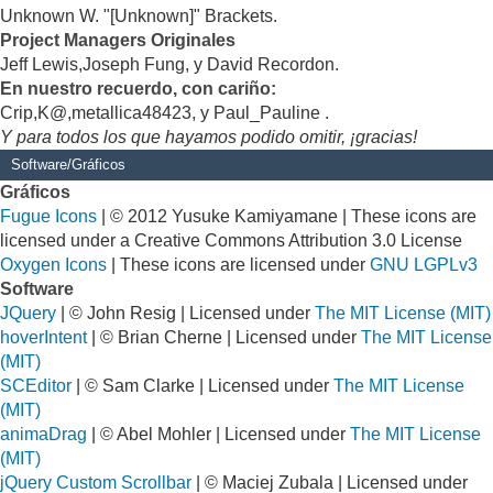
Unknown W. "[Unknown]" Brackets.
Project Managers Originales
Jeff Lewis,Joseph Fung, y David Recordon.
En nuestro recuerdo, con cariño:
Crip,K@,metallica48423, y Paul_Pauline .
Y para todos los que hayamos podido omitir, ¡gracias!
Software/Gráficos
Gráficos
Fugue Icons
| © 2012 Yusuke Kamiyamane | These icons are
licensed under a Creative Commons Attribution 3.0 License
Oxygen Icons
| These icons are licensed under
GNU LGPLv3
Software
JQuery
| © John Resig | Licensed under
The MIT License (MIT)
hoverIntent
| © Brian Cherne | Licensed under
The MIT License
(MIT)
SCEditor
| © Sam Clarke | Licensed under
The MIT License
(MIT)
animaDrag
| © Abel Mohler | Licensed under
The MIT License
(MIT)
jQuery Custom Scrollbar
| © Maciej Zubala | Licensed under