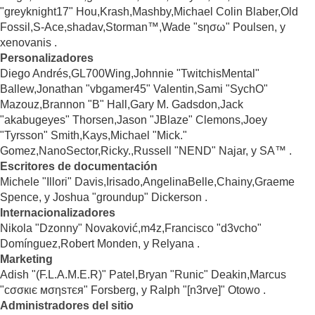
"greyknight17" Hou,Krash,Mashby,Michael Colin Blaber,Old
Fossil,S-Ace,shadav,Storman™,Wade "sησω" Poulsen, y
xenovanis .
Personalizadores
Diego Andrés,GL700Wing,Johnnie "TwitchisMental"
Ballew,Jonathan "vbgamer45" Valentin,Sami "SychO"
Mazouz,Brannon "B" Hall,Gary M. Gadsdon,Jack
"akabugeyes" Thorsen,Jason "JBlaze" Clemons,Joey
"Tyrsson" Smith,Kays,Michael "Mick."
Gomez,NanoSector,Ricky.,Russell "NEND" Najar, y SA™ .
Escritores de documentación
Michele "Illori" Davis,Irisado,AngelinaBelle,Chainy,Graeme
Spence, y Joshua "groundup" Dickerson .
Internacionalizadores
Nikola "Dzonny" Novaković,m4z,Francisco "d3vcho"
Domínguez,Robert Monden, y Relyana .
Marketing
Adish "(F.L.A.M.E.R)" Patel,Bryan "Runic" Deakin,Marcus
"cσσкιє мσηѕтєя" Forsberg, y Ralph "[n3rve]" Otowo .
Administradores del sitio