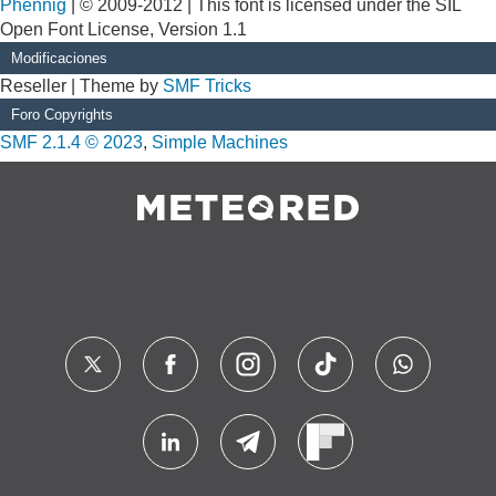
Phennig
| © 2009-2012 | This font is licensed under the SIL
Open Font License, Version 1.1
Modificaciones
Reseller | Theme by
SMF Tricks
Foro Copyrights
SMF 2.1.4 © 2023
,
Simple Machines