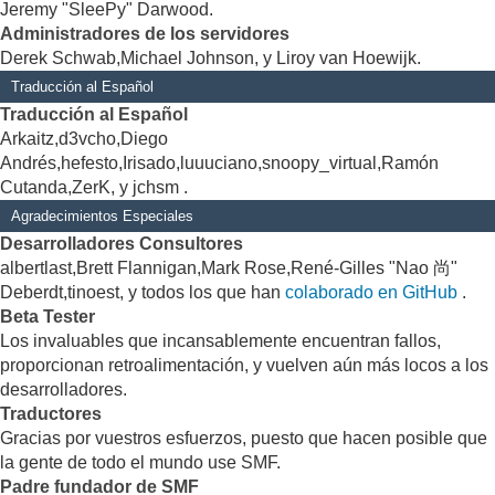
Jeremy "SleePy" Darwood.
Administradores de los servidores
Derek Schwab,Michael Johnson, y Liroy van Hoewijk.
Traducción al Español
Traducción al Español
Arkaitz,d3vcho,Diego
Andrés,hefesto,Irisado,luuuciano,snoopy_virtual,Ramón
Cutanda,ZerK, y jchsm .
Agradecimientos Especiales
Desarrolladores Consultores
albertlast,Brett Flannigan,Mark Rose,René-Gilles "Nao 尚"
Deberdt,tinoest, y todos los que han
colaborado en GitHub
.
Beta Tester
Los invaluables que incansablemente encuentran fallos,
proporcionan retroalimentación, y vuelven aún más locos a los
desarrolladores.
Traductores
Gracias por vuestros esfuerzos, puesto que hacen posible que
la gente de todo el mundo use SMF.
Padre fundador de SMF