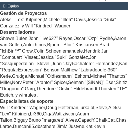
El Equipo
Gestión de Proyectos
Aleksi "Lex" Kilpinen,Michele "Illori" Davis,Jessica "Suki"
González, y Will "Kindred" Wagner .
Desarrolladores
Shawn Bulen,John "live627" Rayes,Oscar "Ozp" Rydhé,Aaron
van Geffen,Antechinus,Bjoern "Bloc" Kristiansen,Brad
"IchBin™" Grow,Colin Schoen,emanuele,Hendrik Jan
"Compuart" Visser,Jessica "Suki" González,Jon
"Sesquipedalian" Stovell,Juan "JayBachatero" Hernandez,Karl
"RegularExpression" Benson,Matthew "Labradoodle-360"
Kerle,Grudge,Michael "Oldiesmann" Eshom,Michael "Thantos"
Miller,Norv,Peter "Arantor" Spicer,Selman "[SiNaN]" Eser,Shitiz
"Dragooon" Garg,Theodore "Orstio" Hildebrandt,Thorsten "TE"
Eurich, y winrules .
Especialistas de soporte
Will "Kindred" Wagner,Doug Heffernan,lurkalot,Steve,Aleksi
"Lex" Kilpinen,br360,GigaWatt,ziycon,Adam
Tallon,Bigguy,Bruno "margarett" Alves,CapadY,ChalkCat,Chas
Large,Duncan85,gbsothere,JimM,Justyne,Kat,Kevin