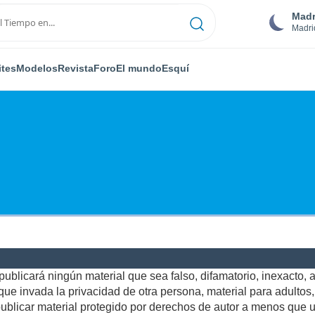
Madr
Madri
ites
Modelos
Revista
Foro
El mundo
Esquí
ublicará ningún material que sea falso, difamatorio, inexacto, ab
e invada la privacidad de otra persona, material para adultos, o
blicar material protegido por derechos de autor a menos que us