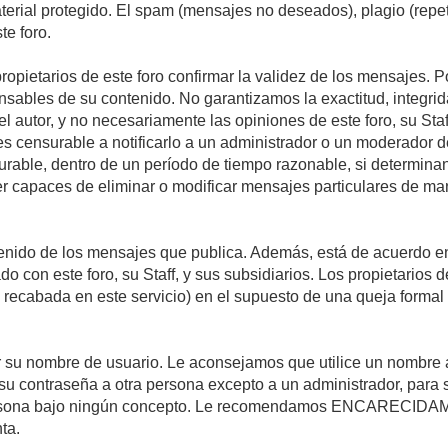
material protegido. El spam (mensajes no deseados), plagio (re
te foro.
propietarios de este foro confirmar la validez de los mensajes.
sables de su contenido. No garantizamos la exactitud, integrid
autor, y no necesariamente las opiniones de este foro, su Staff, 
censurable a notificarlo a un administrador o un moderador del 
urable, dentro de un período de tiempo razonable, si determina
r capaces de eliminar o modificar mensajes particulares de mane
nido de los mensajes que publica. Además, está de acuerdo en 
ado con este foro, su Staff, y sus subsidiarios. Los propietarios
a recabada en este servicio) en el supuesto de una queja forma
egir su nombre de usuario. Le aconsejamos que utilice un nombr
su contraseña a otra persona excepto a un administrador, para 
rsona bajo ningún concepto. Le recomendamos ENCARECIDAME
ta.