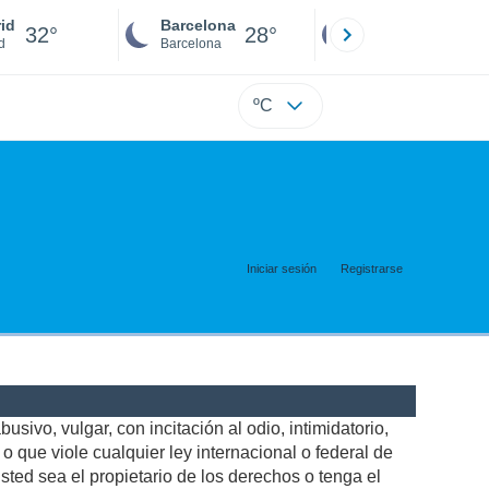
id
Barcelona
Sevilla
32°
28°
30°
d
Barcelona
Sevilla
ºC
Iniciar sesión
Registrarse
usivo, vulgar, con incitación al odio, intimidatorio,
 que viole cualquier ley internacional o federal de
ted sea el propietario de los derechos o tenga el