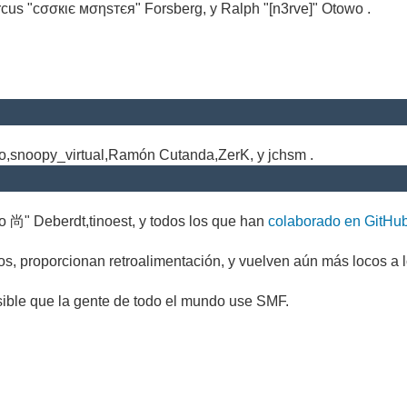
cus "cσσкιє мσηѕтєя" Forsberg, y Ralph "[n3rve]" Otowo .
.
no,snoopy_virtual,Ramón Cutanda,ZerK, y jchsm .
o 尚" Deberdt,tinoest, y todos los que han
colaborado en GitHu
s, proporcionan retroalimentación, y vuelven aún más locos a l
sible que la gente de todo el mundo use SMF.