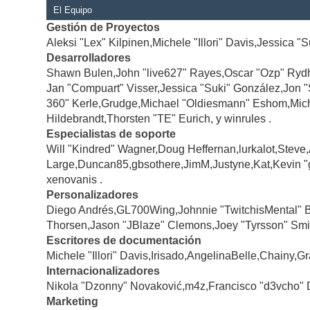
El Equipo
Gestión de Proyectos
Aleksi "Lex" Kilpinen,Michele "Illori" Davis,Jessica "
Desarrolladores
Shawn Bulen,John "live627" Rayes,Oscar "Ozp" Rydh
Jan "Compuart" Visser,Jessica "Suki" González,Jon 
360" Kerle,Grudge,Michael "Oldiesmann" Eshom,Michae
Hildebrandt,Thorsten "TE" Eurich, y winrules .
Especialistas de soporte
Will "Kindred" Wagner,Doug Heffernan,lurkalot,Steve
Large,Duncan85,gbsothere,JimM,Justyne,Kat,Kevin "
xenovanis .
Personalizadores
Diego Andrés,GL700Wing,Johnnie "TwitchisMental" 
Thorsen,Jason "JBlaze" Clemons,Joey "Tyrsson" Smi
Escritores de documentación
Michele "Illori" Davis,Irisado,AngelinaBelle,Chainy
Internacionalizadores
Nikola "Dzonny" Novaković,m4z,Francisco "d3vcho" 
Marketing