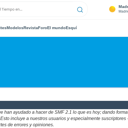
Madr
Madri
ites
Modelos
Revista
Foro
El mundo
Esquí
ue han ayudado a hacer de SMF 2.1 lo que es hoy; dando forma y
to incluye a nuestros usuarios y especialmente suscriptores - gr
tes de errores y opiniones.