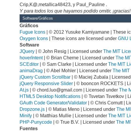
Crip,K@,metallica48423, y Paul_Pauline .
Y para todos los que hayamos podido omitir, ¡gracias!
Software/Gráficos
Gráficos
Fugue Icons
| © 2012 Yusuke Kamiyamane | These ico
Oxygen Icons
| These icons are licensed under
GNU 
Software
JQuery
| © John Resig | Licensed under
The MIT Lice
hoverIntent
| © Brian Cherne | Licensed under
The MI
SCEditor
| © Sam Clarke | Licensed under
The MIT Li
animaDrag
| © Abel Mohler | Licensed under
The MIT 
jQuery Custom Scrollbar
| © Maciej Zubala | License
jQuery Responsive Slider
| © booncon ROCKETS | L
At.js
| ©
chord.luo@gmail.com
| Licensed under
The M
HTML5 Desktop Notifications
| © Tsvetan Tsvetkov | 
GAuth Code Generator/Validator
| © Chris Cornutt | 
Dropzone.js
| © Matias Meno | Licensed under
The MI
Minify
| © Matthias Mullie | Licensed under
The MIT Li
PHP-Punycode
| © True B.V. | Licensed under
The MI
Fuentes