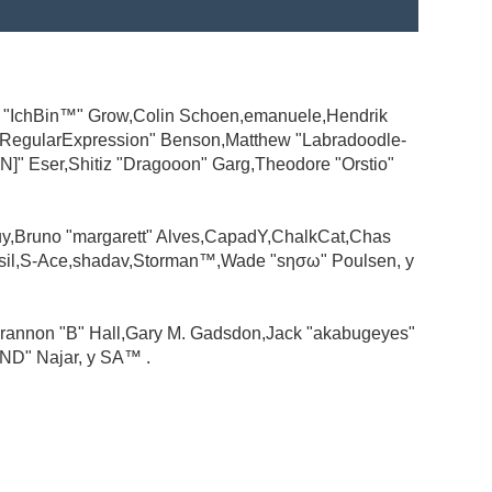
ad "IchBin™" Grow,Colin Schoen,emanuele,Hendrik
 "RegularExpression" Benson,Matthew "Labradoodle-
N]" Eser,Shitiz "Dragooon" Garg,Theodore "Orstio"
guy,Bruno "margarett" Alves,CapadY,ChalkCat,Chas
ssil,S-Ace,shadav,Storman™,Wade "sησω" Poulsen, y
rannon "B" Hall,Gary M. Gadsdon,Jack "akabugeyes"
ND" Najar, y SA™ .