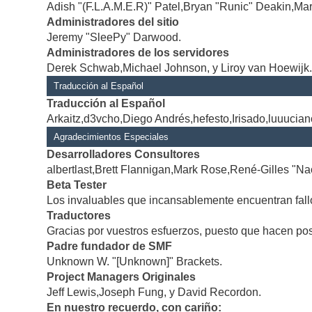
Adish "(F.L.A.M.E.R)" Patel,Bryan "Runic" Deakin,Mar
Administradores del sitio
Jeremy "SleePy" Darwood.
Administradores de los servidores
Derek Schwab,Michael Johnson, y Liroy van Hoewijk
Traducción al Español
Traducción al Español
Arkaitz,d3vcho,Diego Andrés,hefesto,Irisado,luuucia
Agradecimientos Especiales
Desarrolladores Consultores
albertlast,Brett Flannigan,Mark Rose,René-Gilles "Na
Beta Tester
Los invaluables que incansablemente encuentran fallo
Traductores
Gracias por vuestros esfuerzos, puesto que hacen po
Padre fundador de SMF
Unknown W. "[Unknown]" Brackets.
Project Managers Originales
Jeff Lewis,Joseph Fung, y David Recordon.
En nuestro recuerdo, con cariño: