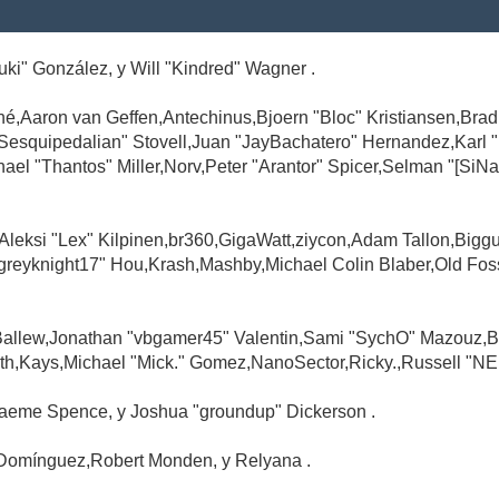
Suki" González, y Will "Kindred" Wagner .
é,Aaron van Geffen,Antechinus,Bjoern "Bloc" Kristiansen,Br
"Sesquipedalian" Stovell,Juan "JayBachatero" Hernandez,Karl
l "Thantos" Miller,Norv,Peter "Arantor" Spicer,Selman "[SiNa
,Aleksi "Lex" Kilpinen,br360,GigaWatt,ziycon,Adam Tallon,Big
greyknight17" Hou,Krash,Mashby,Michael Colin Blaber,Old Fo
Ballew,Jonathan "vbgamer45" Valentin,Sami "SychO" Mazouz,B
th,Kays,Michael "Mick." Gomez,NanoSector,Ricky.,Russell "NE
,Graeme Spence, y Joshua "groundup" Dickerson .
Domínguez,Robert Monden, y Relyana .