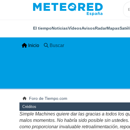
El tiempo
Noticias
Vídeos
Avisos
Radar
Mapas
Satél
Inicio
Buscar
Foro de Tiempo.com
Créditos
Simple Machines quiere dar las gracias a todos los q
malos momentos. No habría sido posible sin ustedes. Es
como proporcionar invaluable retroalimentación, repor