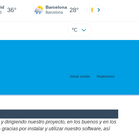
id
Barcelona
Sevilla
36°
28°
37°
d
Barcelona
Sevilla
ºC
Iniciar sesión
Registrarse
 dirigiendo nuestro proyecto, en los buenos y en los
acias por instalar y utilizar nuestro software, así