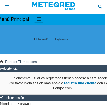
enú Principal
Iniciar sesión
Registrarse
Foro de Tiempo.com
¡Advertencia!
Solamente usuarios registrados tienen acceso a esta secci
Por favor inicia sesión más abajo o
registra una cuenta
con Fo
Tiempo.com
Iniciar sesión
Nombre de usuario: