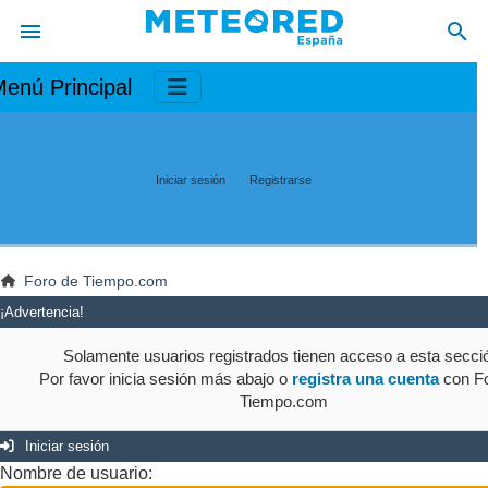
enú Principal
Iniciar sesión
Registrarse
Foro de Tiempo.com
¡Advertencia!
Solamente usuarios registrados tienen acceso a esta secci
Por favor inicia sesión más abajo o
registra una cuenta
con Fo
Tiempo.com
Iniciar sesión
Nombre de usuario: