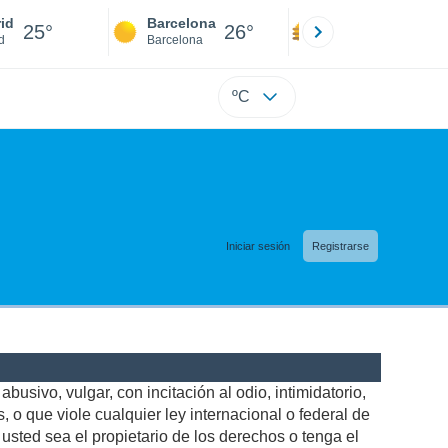
id
Barcelona
Sevilla
25°
26°
25°
d
Barcelona
Sevilla
ºC
Iniciar sesión
Registrarse
busivo, vulgar, con incitación al odio, intimidatorio,
 o que viole cualquier ley internacional o federal de
sted sea el propietario de los derechos o tenga el