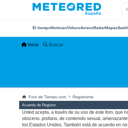
El tiempo
Noticias
Vídeos
Avisos
Radar
Mapas
Satél
Inicio
Buscar
Foro de Tiempo.com
Registrarse
Acuerdo de Registro
Usted acepta, a través de su uso de este foro, que no 
obsceno, profano, de contenido sexual, amenazante, q
los Estados Unidos. También está de acuerdo en no p