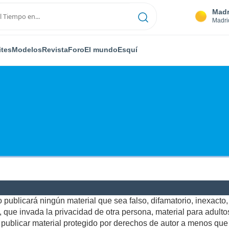
Madr
Madri
ites
Modelos
Revista
Foro
El mundo
Esquí
publicará ningún material que sea falso, difamatorio, inexacto, a
ue invada la privacidad de otra persona, material para adultos,
ublicar material protegido por derechos de autor a menos que u