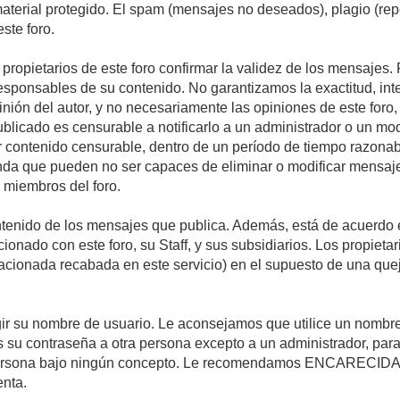
 material protegido. El spam (mensajes no deseados), plagio (r
ste foro.
s propietarios de este foro confirmar la validez de los mensaje
esponsables de su contenido. No garantizamos la exactitud, int
ón del autor, y no necesariamente las opiniones de este foro, su
licado es censurable a notificarlo a un administrador o un mode
ar contenido censurable, dentro de un período de tiempo razonab
enda que pueden no ser capaces de eliminar o modificar mensaje
s miembros del foro.
tenido de los mensajes que publica. Además, está de acuerdo e
acionado con este foro, su Staff, y sus subsidiarios. Los propiet
relacionada recabada en este servicio) en el supuesto de una qu
elegir su nombre de usuario. Le aconsejamos que utilice un nomb
s su contraseña a otra persona excepto a un administrador, para
ersona bajo ningún concepto. Le recomendamos ENCARECIDA
enta.