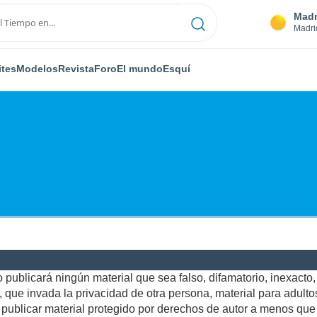
Madr
Madri
ites
Modelos
Revista
Foro
El mundo
Esquí
publicará ningún material que sea falso, difamatorio, inexacto, a
ue invada la privacidad de otra persona, material para adultos,
ublicar material protegido por derechos de autor a menos que u