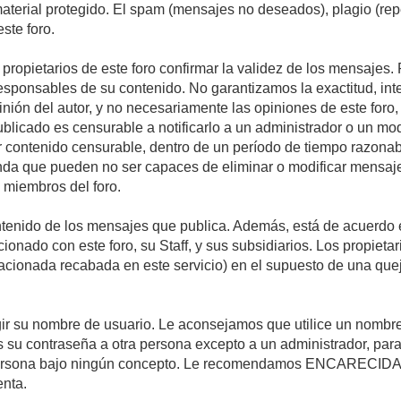
 material protegido. El spam (mensajes no deseados), plagio (r
ste foro.
s propietarios de este foro confirmar la validez de los mensaje
esponsables de su contenido. No garantizamos la exactitud, int
ón del autor, y no necesariamente las opiniones de este foro, su
licado es censurable a notificarlo a un administrador o un mode
ar contenido censurable, dentro de un período de tiempo razonab
enda que pueden no ser capaces de eliminar o modificar mensaje
s miembros del foro.
tenido de los mensajes que publica. Además, está de acuerdo e
acionado con este foro, su Staff, y sus subsidiarios. Los propiet
relacionada recabada en este servicio) en el supuesto de una qu
elegir su nombre de usuario. Le aconsejamos que utilice un nomb
s su contraseña a otra persona excepto a un administrador, para
ersona bajo ningún concepto. Le recomendamos ENCARECIDA
enta.