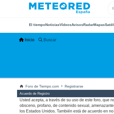
El tiempo
Noticias
Vídeos
Avisos
Radar
Mapas
Satél
Inicio
Buscar
Foro de Tiempo.com
Registrarse
Acuerdo de Registro
Usted acepta, a través de su uso de este foro, que no 
obsceno, profano, de contenido sexual, amenazante, q
los Estados Unidos. También está de acuerdo en no p