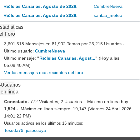
Re:Islas Canarias. Agosto de 2026.
CumbreNueva
Re:Islas Canarias. Agosto de 2026.
saritaa_meteo
stadísticas
el Foro
3,601,518 Mensajes en 81,902 Temas por 23,215 Usuarios -
Último usuario:
CumbreNueva
Último mensaje:
"
Re:Islas Canarias. Agost...
"
(
Hoy
a las
05:08:40 AM)
Ver los mensajes más recientes del foro.
Usuarios
en línea
Conectado:
772 Visitantes, 2 Usuarios - Máximo en linea hoy:
1,524
- Máximo en linea siempre: 19,147 (Viernes 24 Abril 2026
14:01:22 PM)
Usuarios activos en los últimos 15 minutos:
Texeda79
,
josecuoya