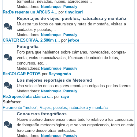
tormentas, nevadas, nubes, atardeceres...
Moderadores:
Nambroque
,
Punsuly
Re:De repente un ARCUS 4...
por
tinydicarl
Reportajes de viajes, pueblos, naturaleza y montaña
Muestra tus fotos de naturaleza y rutas de montaña, visitas a
ciudades y pueblos,...
Moderadores:
Nambroque
,
Punsuly
CRÁTER ESCRIVÁ, 2.580m (...
por
jefoce
Fotografía
Foro para que hablemos sobre cámaras, novedades, compra-
venta, webs especializadas, técnicas de edición de fotos,
concursos, etc...
Moderadores:
Nambroque
,
Punsuly
Re:COLGAR FOTOS
por
Reysagrado
Los mejores reportajes de Meteored
Una selección de los mejores reportajes colgados por los foreros.
Moderadores:
Nambroque
,
Punsuly
Re:Supercélula clásica c...
por
rayo
Subforos
Puramente "meteo"
Viajes, pueblos, naturaleza y montaña
Concursos fotográficos
Nuevo subforo donde encontrarás todo lo relativo a los concursos
de fotografía meteorológica que se van organizando, tanto en este
foro como desde otras entidades.
Moderadores:
Nambroque
,
Punsuly