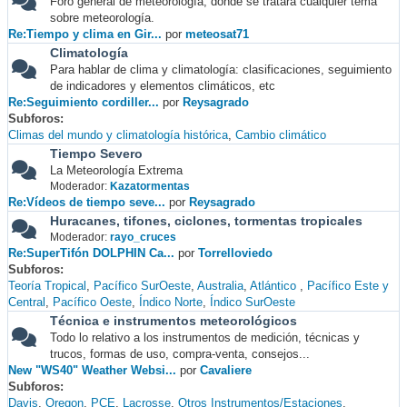
Foro general de meteorología, donde se tratará cualquier tema
sobre meteorología.
Re:Tiempo y clima en Gir...
por
meteosat71
Climatología
Para hablar de clima y climatología: clasificaciones, seguimiento
de indicadores y elementos climáticos, etc
Re:Seguimiento cordiller...
por
Reysagrado
Subforos
Climas del mundo y climatología histórica
Cambio climático
Tiempo Severo
La Meteorología Extrema
Moderador:
Kazatormentas
Re:Vídeos de tiempo seve...
por
Reysagrado
Huracanes, tifones, ciclones, tormentas tropicales
Moderador:
rayo_cruces
Re:SuperTifón DOLPHIN Ca...
por
Torrelloviedo
Subforos
Teoría Tropical
Pacífico SurOeste
Australia
Atlántico
Pacífico Este y
Central
Pacífico Oeste
Índico Norte
Índico SurOeste
Técnica e instrumentos meteorológicos
Todo lo relativo a los instrumentos de medición, técnicas y
trucos, formas de uso, compra-venta, consejos...
New "WS40" Weather Websi...
por
Cavaliere
Subforos
Davis
Oregon
PCE
Lacrosse
Otros Instrumentos/Estaciones