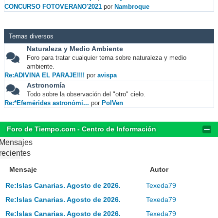
CONCURSO FOTOVERANO'2021
por
Nambroque
Temas diversos
Naturaleza y Medio Ambiente
Foro para tratar cualquier tema sobre naturaleza y medio
ambiente.
Re:ADIVINA EL PARAJE!!!!
por
avispa
Astronomía
Todo sobre la observación del "otro" cielo.
Re:*Efemérides astronómi...
por
PolVen
Foro de Tiempo.com - Centro de Información
Mensajes
recientes
Mensaje
Autor
Re:Islas Canarias. Agosto de 2026.
Texeda79
Re:Islas Canarias. Agosto de 2026.
Texeda79
Re:Islas Canarias. Agosto de 2026.
Texeda79