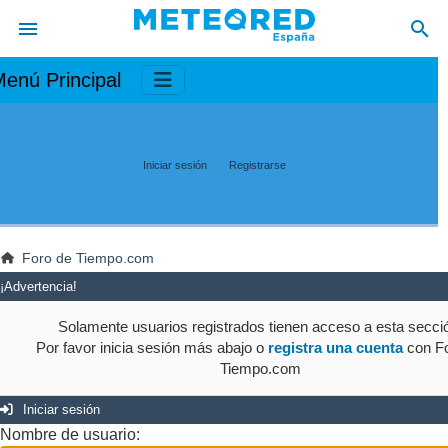
enú Principal
Iniciar sesión
Registrarse
Foro de Tiempo.com
¡Advertencia!
Solamente usuarios registrados tienen acceso a esta secci
Por favor inicia sesión más abajo o
registra una cuenta
con Fo
Tiempo.com
Iniciar sesión
Nombre de usuario: