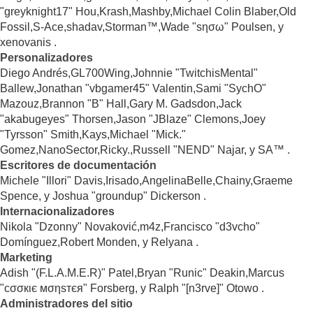
"greyknight17" Hou,Krash,Mashby,Michael Colin Blaber,Old
Fossil,S-Ace,shadav,Storman™,Wade "sησω" Poulsen, y
xenovanis .
Personalizadores
Diego Andrés,GL700Wing,Johnnie "TwitchisMental"
Ballew,Jonathan "vbgamer45" Valentin,Sami "SychO"
Mazouz,Brannon "B" Hall,Gary M. Gadsdon,Jack
"akabugeyes" Thorsen,Jason "JBlaze" Clemons,Joey
"Tyrsson" Smith,Kays,Michael "Mick."
Gomez,NanoSector,Ricky.,Russell "NEND" Najar, y SA™ .
Escritores de documentación
Michele "Illori" Davis,Irisado,AngelinaBelle,Chainy,Graeme
Spence, y Joshua "groundup" Dickerson .
Internacionalizadores
Nikola "Dzonny" Novaković,m4z,Francisco "d3vcho"
Domínguez,Robert Monden, y Relyana .
Marketing
Adish "(F.L.A.M.E.R)" Patel,Bryan "Runic" Deakin,Marcus
"cσσкιє мσηѕтєя" Forsberg, y Ralph "[n3rve]" Otowo .
Administradores del sitio