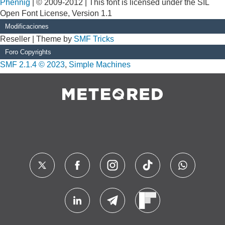
Phennig
| © 2009-2012 | This font is licensed under the SIL
Open Font License, Version 1.1
Modificaciones
Reseller | Theme by
SMF Tricks
Foro Copyrights
SMF 2.1.4 © 2023
,
Simple Machines