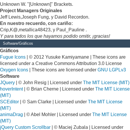
Unknown W. "[Unknown]" Brackets.
Project Managers Originales
Jeff Lewis,Joseph Fung, y David Recordon.
En nuestro recuerdo, con cariño:
Crip,K@,metallica48423, y Paul_Pauline .
Y para todos los que hayamos podido omitir, ¡gracias!
Software/Gráficos
Gráficos
Fugue Icons
| © 2012 Yusuke Kamiyamane | These icons are
licensed under a Creative Commons Attribution 3.0 License
Oxygen Icons
| These icons are licensed under
GNU LGPLv3
Software
JQuery
| © John Resig | Licensed under
The MIT License (MIT)
hoverIntent
| © Brian Cherne | Licensed under
The MIT License
(MIT)
SCEditor
| © Sam Clarke | Licensed under
The MIT License
(MIT)
animaDrag
| © Abel Mohler | Licensed under
The MIT License
(MIT)
jQuery Custom Scrollbar
| © Maciej Zubala | Licensed under