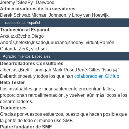
Jeremy "SleePy" Darwood.
Administradores de los servidores
Derek Schwab,Michael Johnson, y Liroy van Hoewijk.
Traducción al Español
Traducción al Español
Arkaitz,d3vcho,Diego
Andrés,hefesto,Irisado,luuuciano,snoopy_virtual,Ramón
Cutanda,ZerK, y jchsm .
Agradecimientos Especiales
Desarrolladores Consultores
albertlast,Brett Flannigan,Mark Rose,René-Gilles "Nao 尚"
Deberdt,tinoest, y todos los que han
colaborado en GitHub
.
Beta Tester
Los invaluables que incansablemente encuentran fallos,
proporcionan retroalimentación, y vuelven aún más locos a los
desarrolladores.
Traductores
Gracias por vuestros esfuerzos, puesto que hacen posible que
la gente de todo el mundo use SMF.
Padre fundador de SMF