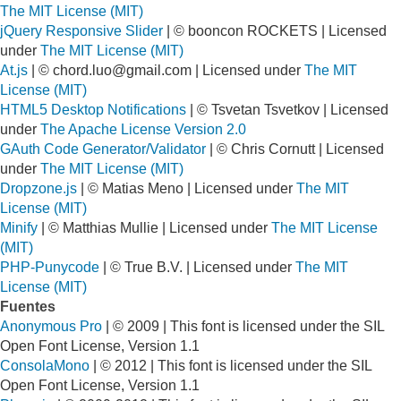
The MIT License (MIT)
jQuery Responsive Slider
| © booncon ROCKETS | Licensed
under
The MIT License (MIT)
At.js
| ©
chord.luo@gmail.com
| Licensed under
The MIT
License (MIT)
HTML5 Desktop Notifications
| © Tsvetan Tsvetkov | Licensed
under
The Apache License Version 2.0
GAuth Code Generator/Validator
| © Chris Cornutt | Licensed
under
The MIT License (MIT)
Dropzone.js
| © Matias Meno | Licensed under
The MIT
License (MIT)
Minify
| © Matthias Mullie | Licensed under
The MIT License
(MIT)
PHP-Punycode
| © True B.V. | Licensed under
The MIT
License (MIT)
Fuentes
Anonymous Pro
| © 2009 | This font is licensed under the SIL
Open Font License, Version 1.1
ConsolaMono
| © 2012 | This font is licensed under the SIL
Open Font License, Version 1.1