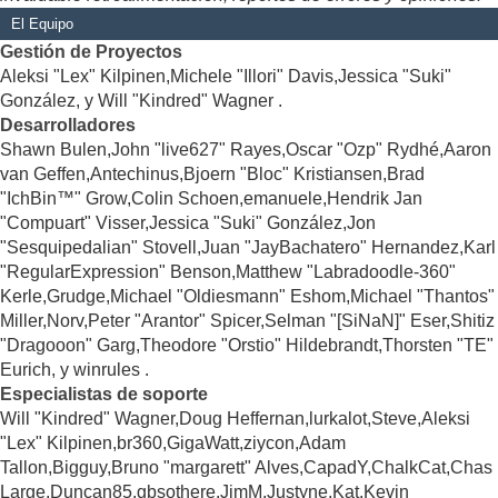
El Equipo
Gestión de Proyectos
Aleksi "Lex" Kilpinen,Michele "Illori" Davis,Jessica "Suki"
González, y Will "Kindred" Wagner .
Desarrolladores
Shawn Bulen,John "live627" Rayes,Oscar "Ozp" Rydhé,Aaron
van Geffen,Antechinus,Bjoern "Bloc" Kristiansen,Brad
"IchBin™" Grow,Colin Schoen,emanuele,Hendrik Jan
"Compuart" Visser,Jessica "Suki" González,Jon
"Sesquipedalian" Stovell,Juan "JayBachatero" Hernandez,Karl
"RegularExpression" Benson,Matthew "Labradoodle-360"
Kerle,Grudge,Michael "Oldiesmann" Eshom,Michael "Thantos"
Miller,Norv,Peter "Arantor" Spicer,Selman "[SiNaN]" Eser,Shitiz
"Dragooon" Garg,Theodore "Orstio" Hildebrandt,Thorsten "TE"
Eurich, y winrules .
Especialistas de soporte
Will "Kindred" Wagner,Doug Heffernan,lurkalot,Steve,Aleksi
"Lex" Kilpinen,br360,GigaWatt,ziycon,Adam
Tallon,Bigguy,Bruno "margarett" Alves,CapadY,ChalkCat,Chas
Large,Duncan85,gbsothere,JimM,Justyne,Kat,Kevin