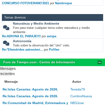
CONCURSO FOTOVERANO'2021
por
Nambroque
Temas diversos
Naturaleza y Medio Ambiente
Foro para tratar cualquier tema sobre naturaleza y medio
ambiente.
Re:ADIVINA EL PARAJE!!!!
por
avispa
Astronomía
Todo sobre la observación del "otro" cielo.
Re:*Efemérides astronómi...
por
PolVen
Foro de Tiempo.com - Centro de Información
Mensajes
recientes
Mensaje
Autor
Re:Islas Canarias. Agosto de 2026.
Texeda79
Re:Islas Canarias. Agosto de 2026.
CumbreNueva
Re:Comunidad de Madrid, Extremadura y
NBSJose