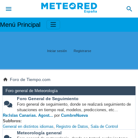
Menú Principal
Iniciar sesión
Registrarse
Foro de Tiempo.com
Foro general de Meteorología
Foro General de Seguimiento
Foro general de seguimiento, donde se realizará seguimiento de
situaciones en tiempo real, modelos, predicciones, etc...
Re:Islas Canarias. Agost...
por
CumbreNueva
Subforos
General en distintos idiomas
Registro de Datos
Sala de Control
Meteorología general