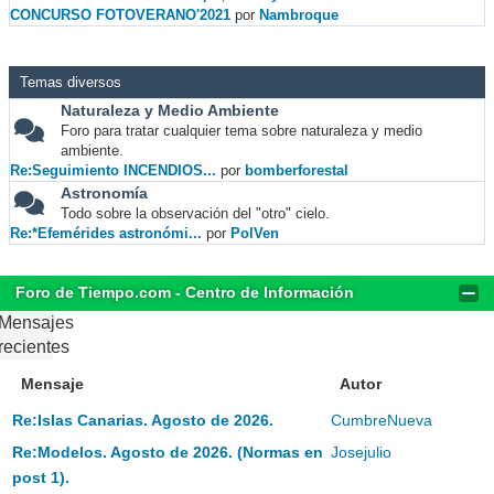
CONCURSO FOTOVERANO'2021
por
Nambroque
Temas diversos
Naturaleza y Medio Ambiente
Foro para tratar cualquier tema sobre naturaleza y medio
ambiente.
Re:Seguimiento INCENDIOS...
por
bomberforestal
Astronomía
Todo sobre la observación del "otro" cielo.
Re:*Efemérides astronómi...
por
PolVen
Foro de Tiempo.com - Centro de Información
Mensajes
recientes
Mensaje
Autor
Re:Islas Canarias. Agosto de 2026.
CumbreNueva
Re:Modelos. Agosto de 2026. (Normas en
Josejulio
post 1).