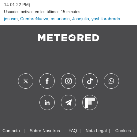
14:01:22 PM)
Usuarios activos en los últimos 15 minutos:
jesusm
,
CumbreNueva
,
asturianin
,
Josejulio
,
yoshilorabrada
Contacto
Sobre Nosotros
FAQ
Nota Legal
Cookies