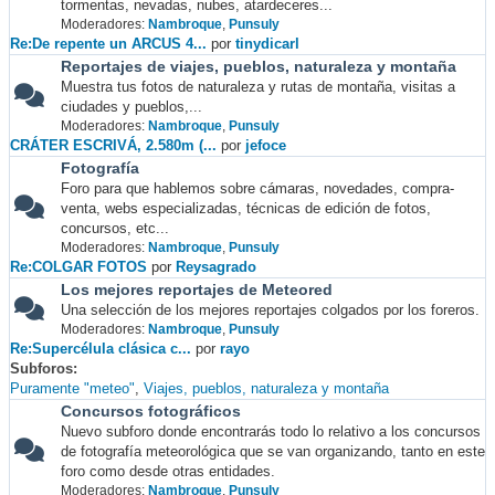
tormentas, nevadas, nubes, atardeceres...
Moderadores:
Nambroque
,
Punsuly
Re:De repente un ARCUS 4...
por
tinydicarl
Reportajes de viajes, pueblos, naturaleza y montaña
Muestra tus fotos de naturaleza y rutas de montaña, visitas a
ciudades y pueblos,...
Moderadores:
Nambroque
,
Punsuly
CRÁTER ESCRIVÁ, 2.580m (...
por
jefoce
Fotografía
Foro para que hablemos sobre cámaras, novedades, compra-
venta, webs especializadas, técnicas de edición de fotos,
concursos, etc...
Moderadores:
Nambroque
,
Punsuly
Re:COLGAR FOTOS
por
Reysagrado
Los mejores reportajes de Meteored
Una selección de los mejores reportajes colgados por los foreros.
Moderadores:
Nambroque
,
Punsuly
Re:Supercélula clásica c...
por
rayo
Subforos
Puramente "meteo"
Viajes, pueblos, naturaleza y montaña
Concursos fotográficos
Nuevo subforo donde encontrarás todo lo relativo a los concursos
de fotografía meteorológica que se van organizando, tanto en este
foro como desde otras entidades.
Moderadores:
Nambroque
,
Punsuly