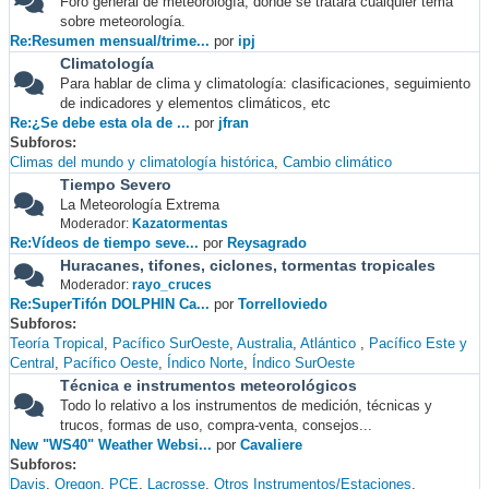
Foro general de meteorología, donde se tratará cualquier tema
sobre meteorología.
Re:Resumen mensual/trime...
por
ipj
Climatología
Para hablar de clima y climatología: clasificaciones, seguimiento
de indicadores y elementos climáticos, etc
Re:¿Se debe esta ola de ...
por
jfran
Subforos
Climas del mundo y climatología histórica
Cambio climático
Tiempo Severo
La Meteorología Extrema
Moderador:
Kazatormentas
Re:Vídeos de tiempo seve...
por
Reysagrado
Huracanes, tifones, ciclones, tormentas tropicales
Moderador:
rayo_cruces
Re:SuperTifón DOLPHIN Ca...
por
Torrelloviedo
Subforos
Teoría Tropical
Pacífico SurOeste
Australia
Atlántico
Pacífico Este y
Central
Pacífico Oeste
Índico Norte
Índico SurOeste
Técnica e instrumentos meteorológicos
Todo lo relativo a los instrumentos de medición, técnicas y
trucos, formas de uso, compra-venta, consejos...
New "WS40" Weather Websi...
por
Cavaliere
Subforos
Davis
Oregon
PCE
Lacrosse
Otros Instrumentos/Estaciones