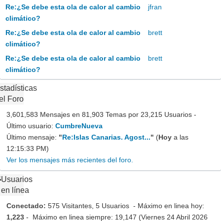
Re:¿Se debe esta ola de calor al cambio
jfran
climático?
Re:¿Se debe esta ola de calor al cambio
brett
climático?
Re:¿Se debe esta ola de calor al cambio
brett
climático?
stadísticas
el Foro
3,601,583 Mensajes en 81,903 Temas por 23,215 Usuarios -
Último usuario:
CumbreNueva
Último mensaje:
"
Re:Islas Canarias. Agost...
"
(
Hoy
a las
12:15:33 PM)
Ver los mensajes más recientes del foro.
Usuarios
en línea
Conectado:
575 Visitantes, 5 Usuarios - Máximo en linea hoy:
1,223
- Máximo en linea siempre: 19,147 (Viernes 24 Abril 2026