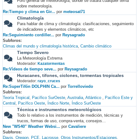
Foro general de meteorología, donde se tratará cualquier tema
sobre meteorología.
Re:Tiempo y clima en Gir...
por
meteosat71
Climatología
Para hablar de clima y climatología: clasificaciones, seguimiento
de indicadores y elementos climáticos, etc
Re:Seguimiento cordiller...
por
Reysagrado
Subforos
Climas del mundo y climatología histórica
Cambio climático
Tiempo Severo
La Meteorología Extrema
Moderador:
Kazatormentas
Re:Vídeos de tiempo seve...
por
Reysagrado
Huracanes, tifones, ciclones, tormentas tropicales
Moderador:
rayo_cruces
Re:SuperTifón DOLPHIN Ca...
por
Torrelloviedo
Subforos
Teoría Tropical
Pacífico SurOeste
Australia
Atlántico
Pacífico Este y
Central
Pacífico Oeste
Índico Norte
Índico SurOeste
Técnica e instrumentos meteorológicos
Todo lo relativo a los instrumentos de medición, técnicas y
trucos, formas de uso, compra-venta, consejos...
New "WS40" Weather Websi...
por
Cavaliere
Subforos
Davis
Oregon
PCE
Lacrosse
Otros Instrumentos/Estaciones