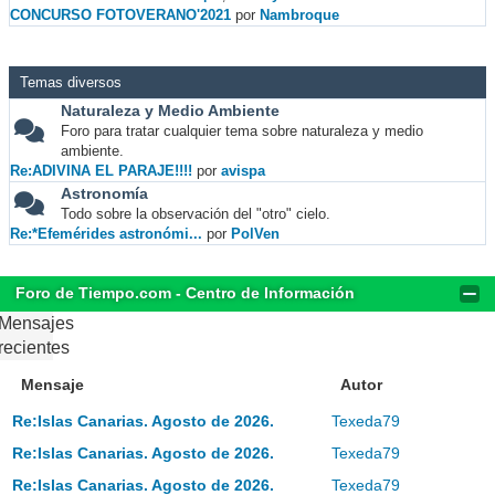
CONCURSO FOTOVERANO'2021
por
Nambroque
Temas diversos
Naturaleza y Medio Ambiente
Foro para tratar cualquier tema sobre naturaleza y medio
ambiente.
Re:ADIVINA EL PARAJE!!!!
por
avispa
Astronomía
Todo sobre la observación del "otro" cielo.
Re:*Efemérides astronómi...
por
PolVen
Foro de Tiempo.com - Centro de Información
Mensajes
recientes
Mensaje
Autor
Re:Islas Canarias. Agosto de 2026.
Texeda79
Re:Islas Canarias. Agosto de 2026.
Texeda79
Re:Islas Canarias. Agosto de 2026.
Texeda79