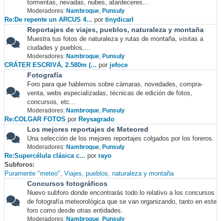
tormentas, nevadas, nubes, atardeceres...
Moderadores:
Nambroque
,
Punsuly
Re:De repente un ARCUS 4...
por
tinydicarl
Reportajes de viajes, pueblos, naturaleza y montaña
Muestra tus fotos de naturaleza y rutas de montaña, visitas a
ciudades y pueblos,...
Moderadores:
Nambroque
,
Punsuly
CRÁTER ESCRIVÁ, 2.580m (...
por
jefoce
Fotografía
Foro para que hablemos sobre cámaras, novedades, compra-
venta, webs especializadas, técnicas de edición de fotos,
concursos, etc...
Moderadores:
Nambroque
,
Punsuly
Re:COLGAR FOTOS
por
Reysagrado
Los mejores reportajes de Meteored
Una selección de los mejores reportajes colgados por los foreros.
Moderadores:
Nambroque
,
Punsuly
Re:Supercélula clásica c...
por
rayo
Subforos
Puramente "meteo"
Viajes, pueblos, naturaleza y montaña
Concursos fotográficos
Nuevo subforo donde encontrarás todo lo relativo a los concursos
de fotografía meteorológica que se van organizando, tanto en este
foro como desde otras entidades.
Moderadores:
Nambroque
,
Punsuly