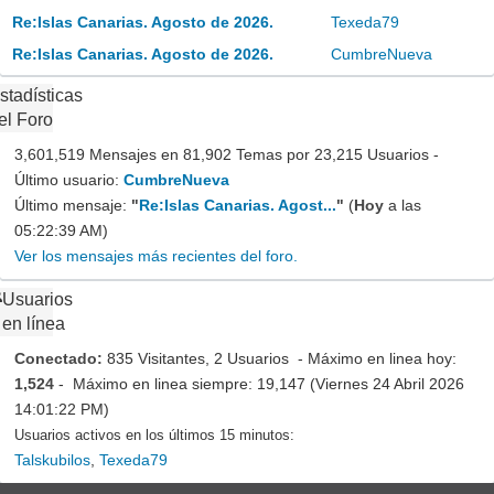
Re:Islas Canarias. Agosto de 2026.
Texeda79
Re:Islas Canarias. Agosto de 2026.
CumbreNueva
stadísticas
el Foro
3,601,519 Mensajes en 81,902 Temas por 23,215 Usuarios -
Último usuario:
CumbreNueva
Último mensaje:
"
Re:Islas Canarias. Agost...
"
(
Hoy
a las
05:22:39 AM)
Ver los mensajes más recientes del foro.
Usuarios
en línea
Conectado:
835 Visitantes, 2 Usuarios - Máximo en linea hoy:
1,524
- Máximo en linea siempre: 19,147 (Viernes 24 Abril 2026
14:01:22 PM)
Usuarios activos en los últimos 15 minutos:
Talskubilos
,
Texeda79