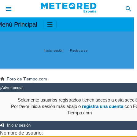
enú Principal
Iniciar sesión
Registrarse
Foro de Tiempo.com
¡Advertencia!
Solamente usuarios registrados tienen acceso a esta secci
Por favor inicia sesión más abajo o
registra una cuenta
con Fo
Tiempo.com
Iniciar sesión
Nombre de usuario: