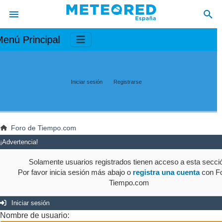
enú Principal
Iniciar sesión
Registrarse
Foro de Tiempo.com
¡Advertencia!
Solamente usuarios registrados tienen acceso a esta secci
Por favor inicia sesión más abajo o
registra una cuenta
con Fo
Tiempo.com
Iniciar sesión
Nombre de usuario: