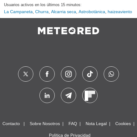
Usuarios activos en los últimos 15 minutos:
La Campaneta
,
Churra
,
Alcarria seca
,
Astrobotànica
,
haizeaviento
Contacto
Sobre Nosotros
FAQ
Nota Legal
Cookies
Política de Privacidad