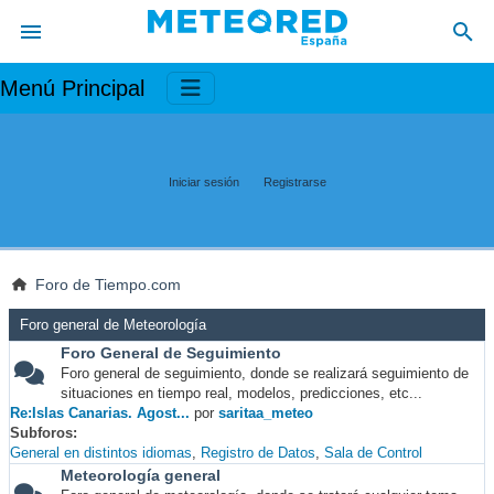
Menú Principal
Iniciar sesión
Registrarse
Foro de Tiempo.com
Foro general de Meteorología
Foro General de Seguimiento
Foro general de seguimiento, donde se realizará seguimiento de
situaciones en tiempo real, modelos, predicciones, etc...
Re:Islas Canarias. Agost...
por
saritaa_meteo
Subforos
General en distintos idiomas
Registro de Datos
Sala de Control
Meteorología general