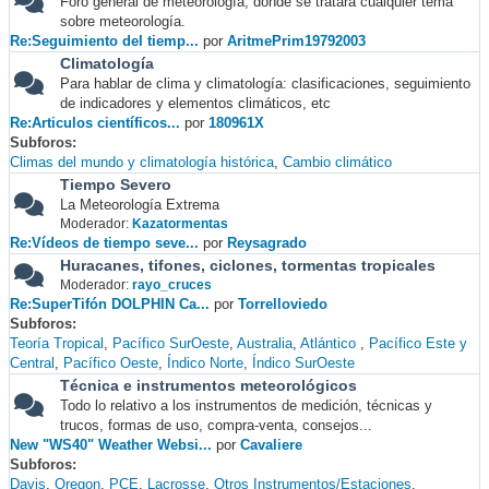
Foro general de meteorología, donde se tratará cualquier tema
sobre meteorología.
Re:Seguimiento del tiemp...
por
AritmePrim19792003
Climatología
Para hablar de clima y climatología: clasificaciones, seguimiento
de indicadores y elementos climáticos, etc
Re:Articulos científicos...
por
180961X
Subforos
Climas del mundo y climatología histórica
Cambio climático
Tiempo Severo
La Meteorología Extrema
Moderador:
Kazatormentas
Re:Vídeos de tiempo seve...
por
Reysagrado
Huracanes, tifones, ciclones, tormentas tropicales
Moderador:
rayo_cruces
Re:SuperTifón DOLPHIN Ca...
por
Torrelloviedo
Subforos
Teoría Tropical
Pacífico SurOeste
Australia
Atlántico
Pacífico Este y
Central
Pacífico Oeste
Índico Norte
Índico SurOeste
Técnica e instrumentos meteorológicos
Todo lo relativo a los instrumentos de medición, técnicas y
trucos, formas de uso, compra-venta, consejos...
New "WS40" Weather Websi...
por
Cavaliere
Subforos
Davis
Oregon
PCE
Lacrosse
Otros Instrumentos/Estaciones