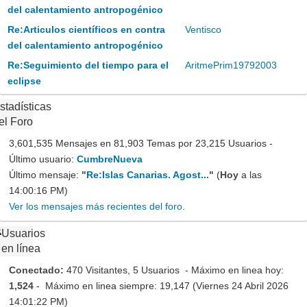
del calentamiento antropogénico
Re:Articulos científicos en contra
Ventisco
del calentamiento antropogénico
Re:Seguimiento del tiempo para el
AritmePrim19792003
eclipse
stadísticas
el Foro
3,601,535 Mensajes en 81,903 Temas por 23,215 Usuarios -
Último usuario:
CumbreNueva
Último mensaje:
"
Re:Islas Canarias. Agost...
"
(
Hoy
a las
14:00:16 PM)
Ver los mensajes más recientes del foro.
Usuarios
en línea
Conectado:
470 Visitantes, 5 Usuarios - Máximo en linea hoy:
1,524
- Máximo en linea siempre: 19,147 (Viernes 24 Abril 2026
14:01:22 PM)