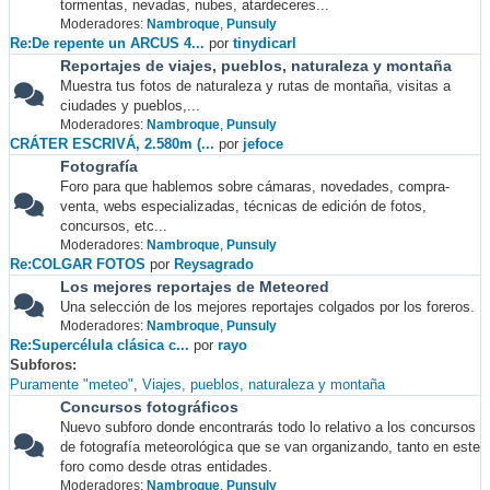
tormentas, nevadas, nubes, atardeceres...
Moderadores:
Nambroque
,
Punsuly
Re:De repente un ARCUS 4...
por
tinydicarl
Reportajes de viajes, pueblos, naturaleza y montaña
Muestra tus fotos de naturaleza y rutas de montaña, visitas a
ciudades y pueblos,...
Moderadores:
Nambroque
,
Punsuly
CRÁTER ESCRIVÁ, 2.580m (...
por
jefoce
Fotografía
Foro para que hablemos sobre cámaras, novedades, compra-
venta, webs especializadas, técnicas de edición de fotos,
concursos, etc...
Moderadores:
Nambroque
,
Punsuly
Re:COLGAR FOTOS
por
Reysagrado
Los mejores reportajes de Meteored
Una selección de los mejores reportajes colgados por los foreros.
Moderadores:
Nambroque
,
Punsuly
Re:Supercélula clásica c...
por
rayo
Subforos
Puramente "meteo"
Viajes, pueblos, naturaleza y montaña
Concursos fotográficos
Nuevo subforo donde encontrarás todo lo relativo a los concursos
de fotografía meteorológica que se van organizando, tanto en este
foro como desde otras entidades.
Moderadores:
Nambroque
,
Punsuly