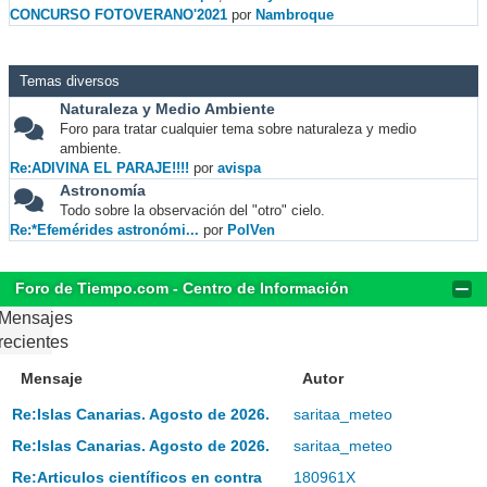
CONCURSO FOTOVERANO'2021
por
Nambroque
Temas diversos
Naturaleza y Medio Ambiente
Foro para tratar cualquier tema sobre naturaleza y medio
ambiente.
Re:ADIVINA EL PARAJE!!!!
por
avispa
Astronomía
Todo sobre la observación del "otro" cielo.
Re:*Efemérides astronómi...
por
PolVen
Foro de Tiempo.com - Centro de Información
Mensajes
recientes
Mensaje
Autor
Re:Islas Canarias. Agosto de 2026.
saritaa_meteo
Re:Islas Canarias. Agosto de 2026.
saritaa_meteo
Re:Articulos científicos en contra
180961X