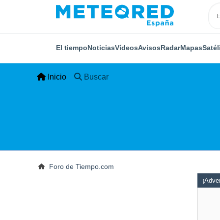
El tiempo
Noticias
Vídeos
Avisos
Radar
Mapas
Satél
Inicio
Buscar
Foro de Tiempo.com
¡Adver