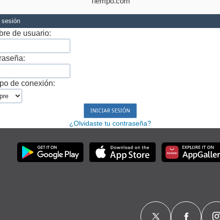
Tiempo.com
r sesión
re de usuario:
raseña:
po de conexión:
¿Olvidaste tu contraseña?