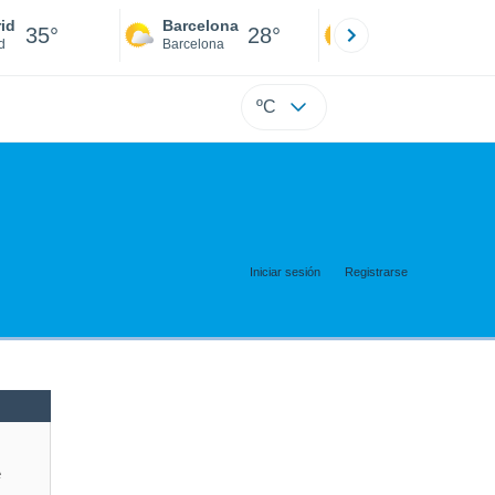
id
Barcelona
Sevilla
35°
28°
34°
d
Barcelona
Sevilla
ºC
Iniciar sesión
Registrarse
e