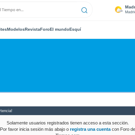
Madr
Madri
ites
Modelos
Revista
Foro
El mundo
Esquí
tencia!
Solamente usuarios registrados tienen acceso a esta sección.
Por favor inicia sesión más abajo o
registra una cuenta
con Foro d