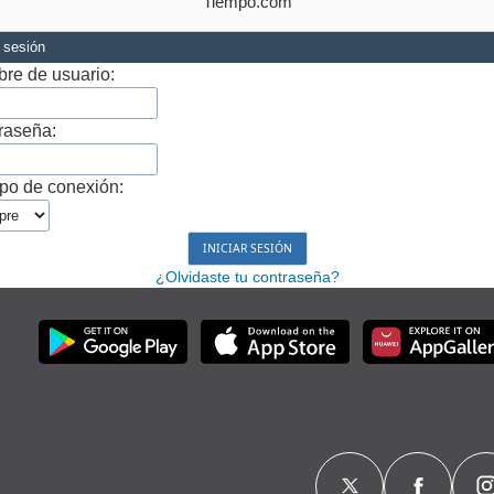
Tiempo.com
r sesión
re de usuario:
raseña:
po de conexión:
¿Olvidaste tu contraseña?