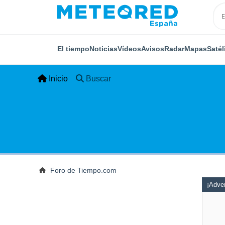
El tiempo
Noticias
Vídeos
Avisos
Radar
Mapas
Satél
Inicio
Buscar
Foro de Tiempo.com
¡Adver