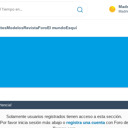
Madr
Madri
ites
Modelos
Revista
Foro
El mundo
Esquí
tencia!
Solamente usuarios registrados tienen acceso a esta sección.
Por favor inicia sesión más abajo o
registra una cuenta
con Foro d