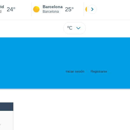
id
Barcelona
Sevilla
24°
25°
24°
d
Barcelona
Sevilla
ºC
Iniciar sesión
Registrarse
e