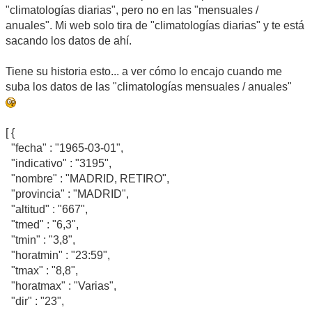
"climatologías diarias", pero no en las "mensuales /
anuales". Mi web solo tira de "climatologías diarias" y te está
sacando los datos de ahí.
Tiene su historia esto... a ver cómo lo encajo cuando me
suba los datos de las "climatologías mensuales / anuales"
[ {
"fecha" : "1965-03-01",
"indicativo" : "3195",
"nombre" : "MADRID, RETIRO",
"provincia" : "MADRID",
"altitud" : "667",
"tmed" : "6,3",
"tmin" : "3,8",
"horatmin" : "23:59",
"tmax" : "8,8",
"horatmax" : "Varias",
"dir" : "23",