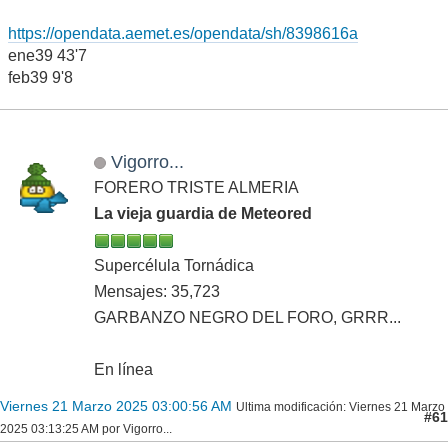
https://opendata.aemet.es/opendata/sh/8398616a
ene39 43'7
feb39 9'8
Vigorro...
FORERO TRISTE ALMERIA
La vieja guardia de Meteored
Supercélula Tornádica
Mensajes: 35,723
GARBANZO NEGRO DEL FORO, GRRR...
En línea
Viernes 21 Marzo 2025 03:00:56 AM
Ultima modificación
: Viernes 21 Marzo
#61
2025 03:13:25 AM por Vigorro...