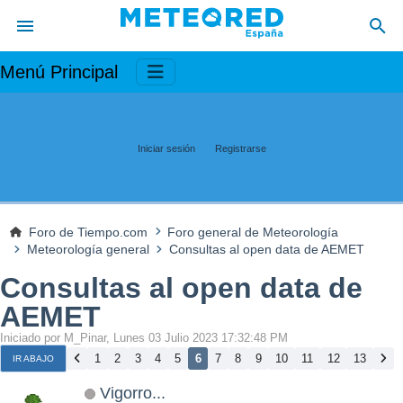
Menú Principal
Iniciar sesión
Registrarse
Foro de Tiempo.com
Foro general de Meteorología
Meteorología general
Consultas al open data de AEMET
Consultas al open data de
AEMET
Iniciado por M_Pinar, Lunes 03 Julio 2023 17:32:48 PM
1
2
3
4
5
6
7
8
9
10
11
12
13
IR ABAJO
Vigorro...