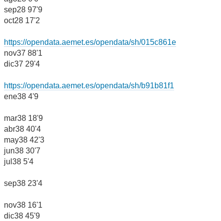
sep28 97'9
oct28 17'2
https://opendata.aemet.es/opendata/sh/015c861e
nov37 88'1
dic37 29'4
https://opendata.aemet.es/opendata/sh/b91b81f1
ene38 4'9
mar38 18'9
abr38 40'4
may38 42'3
jun38 30'7
jul38 5'4
sep38 23'4
nov38 16'1
dic38 45'9