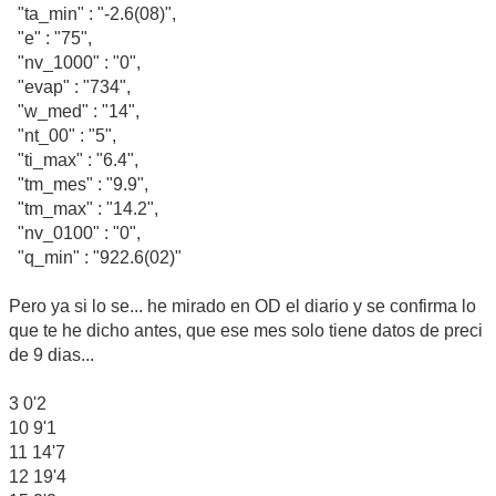
"ta_min" : "-2.6(08)",
"e" : "75",
"nv_1000" : "0",
"evap" : "734",
"w_med" : "14",
"nt_00" : "5",
"ti_max" : "6.4",
"tm_mes" : "9.9",
"tm_max" : "14.2",
"nv_0100" : "0",
"q_min" : "922.6(02)"
Pero ya si lo se... he mirado en OD el diario y se confirma lo
que te he dicho antes, que ese mes solo tiene datos de preci
de 9 dias...
3 0'2
10 9'1
11 14'7
12 19'4