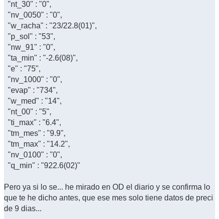
"nt_30" : "0",
"nv_0050" : "0",
"w_racha" : "23/22.8(01)",
"p_sol" : "53",
"nw_91" : "0",
"ta_min" : "-2.6(08)",
"e" : "75",
"nv_1000" : "0",
"evap" : "734",
"w_med" : "14",
"nt_00" : "5",
"ti_max" : "6.4",
"tm_mes" : "9.9",
"tm_max" : "14.2",
"nv_0100" : "0",
"q_min" : "922.6(02)"
Pero ya si lo se... he mirado en OD el diario y se confirma lo
que te he dicho antes, que ese mes solo tiene datos de preci
de 9 dias...