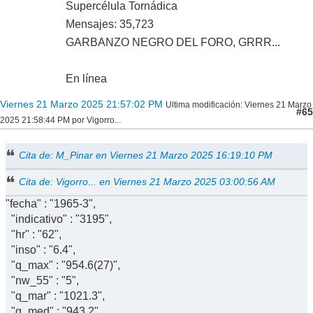
Supercélula Tornádica
Mensajes: 35,723
GARBANZO NEGRO DEL FORO, GRRR...
En línea
Viernes 21 Marzo 2025 21:57:02 PM
Ultima modificación
: Viernes 21 Marzo
#65
2025 21:58:44 PM por Vigorro...
Cita de: M_Pinar en Viernes 21 Marzo 2025 16:19:10 PM
Cita de: Vigorro... en Viernes 21 Marzo 2025 03:00:56 AM
"fecha" : "1965-3",
"indicativo" : "3195",
"hr" : "62",
"inso" : "6.4",
"q_max" : "954.6(27)",
"nw_55" : "5",
"q_mar" : "1021.3",
"q_med" : "943.2",