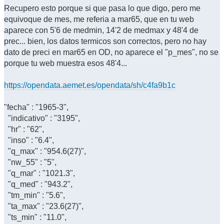
Recupero esto porque si que pasa lo que digo, pero me
equivoque de mes, me referia a mar65, que en tu web
aparece con 5'6 de medmin, 14'2 de medmax y 48'4 de
prec... bien, los datos termicos son correctos, pero no hay
dato de preci en mar65 en OD, no aparece el "p_mes", no se
porque tu web muestra esos 48'4...
https://opendata.aemet.es/opendata/sh/c4fa9b1c
"fecha" : "1965-3",
"indicativo" : "3195",
"hr" : "62",
"inso" : "6.4",
"q_max" : "954.6(27)",
"nw_55" : "5",
"q_mar" : "1021.3",
"q_med" : "943.2",
"tm_min" : "5.6",
"ta_max" : "23.6(27)",
"ts_min" : "11.0",