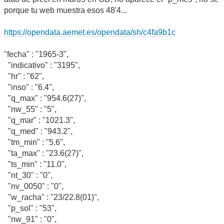
porque tu web muestra esos 48'4...
https://opendata.aemet.es/opendata/sh/c4fa9b1c
"fecha" : "1965-3",
"indicativo" : "3195",
"hr" : "62",
"inso" : "6.4",
"q_max" : "954.6(27)",
"nw_55" : "5",
"q_mar" : "1021.3",
"q_med" : "943.2",
"tm_min" : "5.6",
"ta_max" : "23.6(27)",
"ts_min" : "11.0",
"nt_30" : "0",
"nv_0050" : "0",
"w_racha" : "23/22.8(01)",
"p_sol" : "53",
"nw_91" : "0",