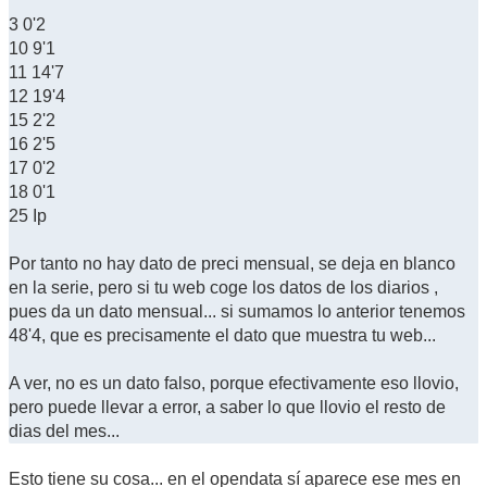
3 0'2
10 9'1
11 14'7
12 19'4
15 2'2
16 2'5
17 0'2
18 0'1
25 Ip
Por tanto no hay dato de preci mensual, se deja en blanco
en la serie, pero si tu web coge los datos de los diarios ,
pues da un dato mensual... si sumamos lo anterior tenemos
48'4, que es precisamente el dato que muestra tu web...
A ver, no es un dato falso, porque efectivamente eso llovio,
pero puede llevar a error, a saber lo que llovio el resto de
dias del mes...
Esto tiene su cosa... en el opendata sí aparece ese mes en