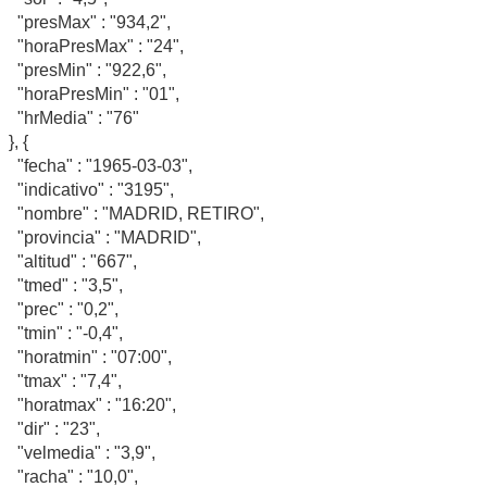
"presMax" : "934,2",
"horaPresMax" : "24",
"presMin" : "922,6",
"horaPresMin" : "01",
"hrMedia" : "76"
}, {
"fecha" : "1965-03-03",
"indicativo" : "3195",
"nombre" : "MADRID, RETIRO",
"provincia" : "MADRID",
"altitud" : "667",
"tmed" : "3,5",
"prec" : "0,2",
"tmin" : "-0,4",
"horatmin" : "07:00",
"tmax" : "7,4",
"horatmax" : "16:20",
"dir" : "23",
"velmedia" : "3,9",
"racha" : "10,0",