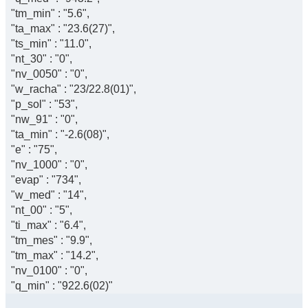
"tm_min" : "5.6",
"ta_max" : "23.6(27)",
"ts_min" : "11.0",
"nt_30" : "0",
"nv_0050" : "0",
"w_racha" : "23/22.8(01)",
"p_sol" : "53",
"nw_91" : "0",
"ta_min" : "-2.6(08)",
"e" : "75",
"nv_1000" : "0",
"evap" : "734",
"w_med" : "14",
"nt_00" : "5",
"ti_max" : "6.4",
"tm_mes" : "9.9",
"tm_max" : "14.2",
"nv_0100" : "0",
"q_min" : "922.6(02)"