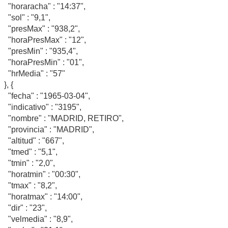
"horaracha" : "14:37",
"sol" : "9,1",
"presMax" : "938,2",
"horaPresMax" : "12",
"presMin" : "935,4",
"horaPresMin" : "01",
"hrMedia" : "57"
}, {
"fecha" : "1965-03-04",
"indicativo" : "3195",
"nombre" : "MADRID, RETIRO",
"provincia" : "MADRID",
"altitud" : "667",
"tmed" : "5,1",
"tmin" : "2,0",
"horatmin" : "00:30",
"tmax" : "8,2",
"horatmax" : "14:00",
"dir" : "23",
"velmedia" : "8,9",