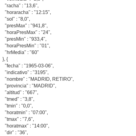
"racha" : "13,6",
"horaracha" : "12:15",
"sol" : "8,0",
"presMax" : "941,8",
"horaPresMax" : "24",
"presMin" : "933,4",
"horaPresMin" : "01",
"hrMedia" : "60"
}, {
"fecha" : "1965-03-06",
"indicativo" : "3195",
"nombre" : "MADRID, RETIRO",
"provincia" : "MADRID",
"altitud" : "667",
"tmed" : "3,8",
"tmin" : "0,0",
"horatmin" : "07:00",
"tmax" : "7,6",
"horatmax" : "14:00",
"dir" : "36",