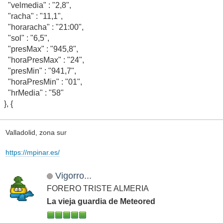
"velmedia" : "2,8",
"racha" : "11,1",
"horaracha" : "21:00",
"sol" : "6,5",
"presMax" : "945,8",
"horaPresMax" : "24",
"presMin" : "941,7",
"horaPresMin" : "01",
"hrMedia" : "58"
}, {
Valladolid, zona sur
https://mpinar.es/
Vigorro...
FORERO TRISTE ALMERIA
La vieja guardia de Meteored