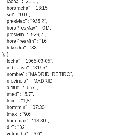
"racha" : "21,1",
"horaracha" : "13:15",
"sol" : "0,0",
"presMax" : "935,2",
"horaPresMax" : "01",
"presMin" : "929,2",
"horaPresMin" : "16",
"hrMedia" : "88"
}, {
"fecha" : "1965-03-05",
"indicativo" : "3195",
"nombre" : "MADRID, RETIRO",
"provincia" : "MADRID",
"altitud" : "667",
"tmed" : "5,7",
"tmin" : "1,8",
"horatmin" : "07:30",
"tmax" : "9,6",
"horatmax" : "13:30",
"dir" : "32",
"velmedia" : "5,0",