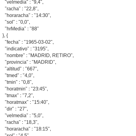
"velmedia" : "9,4",
"racha" : "22,8",
"horaracha" : "14:30",
"sol" : "0,0",
"hrMedia" : "88"
}, {
"fecha" : "1965-03-02",
"indicativo" : "3195",
"nombre" : "MADRID, RETIRO",
"provincia" : "MADRID",
"altitud" : "667",
"tmed" : "4,0",
"tmin" : "0,8",
"horatmin" : "23:45",
"tmax" : "7,2",
"horatmax" : "15:40",
"dir" : "27",
"velmedia" : "5,0",
"racha" : "18,3",
"horaracha" : "18:15",
"sol" : "4,5",