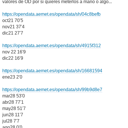
valores de OD por si quieres meterlos a mano o algo...
https://opendata.aemet.es/opendata/sh/04c8befb
oct21 70'5
nov21 37'4
dic21 27'7
https://opendata.aemet.es/opendata/sh/4915f312
nov 22 16'9
dic22 16'9
https://opendata.aemet.es/opendata/sh/16681594
ene23 2'0
https://opendata.aemet.es/opendata/sh/99b9d8e7
mar28 53'0
abr28 77'1
may28 51'7
jun28 11'7
jul28 7'7
ago28 0'0