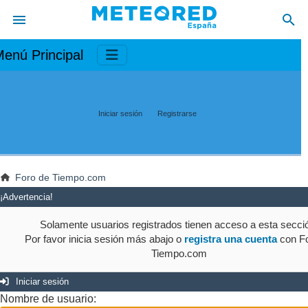
enú Principal
Iniciar sesión
Registrarse
Foro de Tiempo.com
¡Advertencia!
Solamente usuarios registrados tienen acceso a esta secci
Por favor inicia sesión más abajo o
registra una cuenta
con Fo
Tiempo.com
Iniciar sesión
Nombre de usuario: