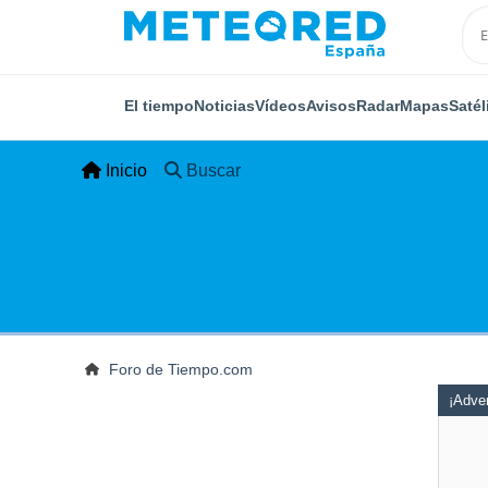
El tiempo
Noticias
Vídeos
Avisos
Radar
Mapas
Satél
Inicio
Buscar
Foro de Tiempo.com
¡Adver