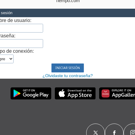
Tiempo.com
r sesión
re de usuario:
raseña:
po de conexión:
¿Olvidaste tu contraseña?