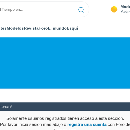
Madr
Madri
ites
Modelos
Revista
Foro
El mundo
Esquí
tencia!
Solamente usuarios registrados tienen acceso a esta sección.
Por favor inicia sesión más abajo o
registra una cuenta
con Foro d