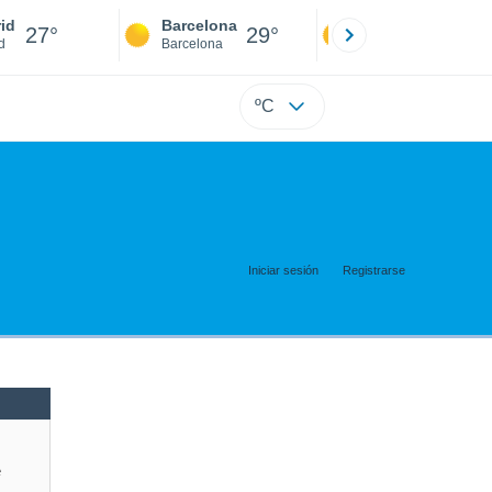
id
Barcelona
Sevilla
27°
29°
27°
d
Barcelona
Sevilla
ºC
Iniciar sesión
Registrarse
e