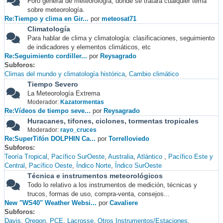
Foro general de meteorología, donde se tratará cualquier tema
sobre meteorología.
Re:Tiempo y clima en Gir...
por
meteosat71
Climatología
Para hablar de clima y climatología: clasificaciones, seguimiento
de indicadores y elementos climáticos, etc
Re:Seguimiento cordiller...
por
Reysagrado
Subforos
Climas del mundo y climatología histórica
Cambio climático
Tiempo Severo
La Meteorología Extrema
Moderador:
Kazatormentas
Re:Vídeos de tiempo seve...
por
Reysagrado
Huracanes, tifones, ciclones, tormentas tropicales
Moderador:
rayo_cruces
Re:SuperTifón DOLPHIN Ca...
por
Torrelloviedo
Subforos
Teoría Tropical
Pacífico SurOeste
Australia
Atlántico
Pacífico Este y
Central
Pacífico Oeste
Índico Norte
Índico SurOeste
Técnica e instrumentos meteorológicos
Todo lo relativo a los instrumentos de medición, técnicas y
trucos, formas de uso, compra-venta, consejos...
New "WS40" Weather Websi...
por
Cavaliere
Subforos
Davis
Oregon
PCE
Lacrosse
Otros Instrumentos/Estaciones