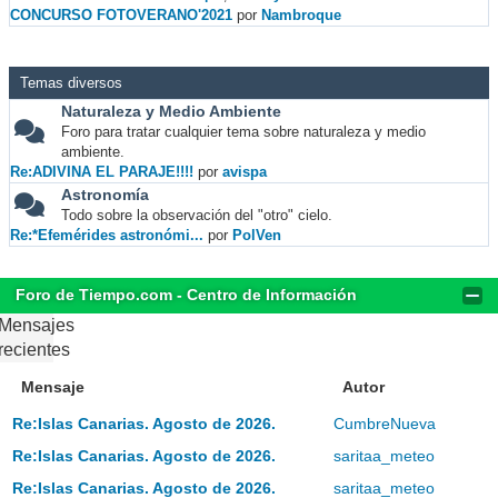
CONCURSO FOTOVERANO'2021
por
Nambroque
Temas diversos
Naturaleza y Medio Ambiente
Foro para tratar cualquier tema sobre naturaleza y medio
ambiente.
Re:ADIVINA EL PARAJE!!!!
por
avispa
Astronomía
Todo sobre la observación del "otro" cielo.
Re:*Efemérides astronómi...
por
PolVen
Foro de Tiempo.com - Centro de Información
Mensajes
recientes
Mensaje
Autor
Re:Islas Canarias. Agosto de 2026.
CumbreNueva
Re:Islas Canarias. Agosto de 2026.
saritaa_meteo
Re:Islas Canarias. Agosto de 2026.
saritaa_meteo