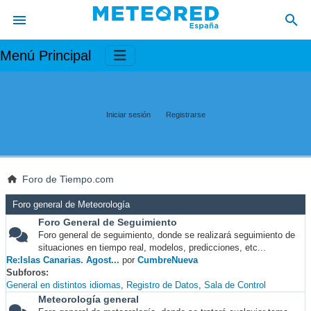
Menú Principal
Iniciar sesión
Registrarse
Foro de Tiempo.com
Foro general de Meteorología
Foro General de Seguimiento
Foro general de seguimiento, donde se realizará seguimiento de
situaciones en tiempo real, modelos, predicciones, etc...
Re:Islas Canarias. Agost...
por
CumbreNueva
Subforos
General en distintos idiomas
Registro de Datos
Sala de Control
Meteorología general