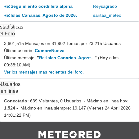
Re:Seguimiento cordillera alpina
Reysagrado
Re:Islas Canarias. Agosto de 2026.
saritaa_meteo
stadísticas
el Foro
3,601,515 Mensajes en 81,902 Temas por 23,215 Usuarios -
Último usuario:
CumbreNueva
Último mensaje:
"
Re:Islas Canarias. Agost...
"
(
Hoy
a las
00:38:10 AM)
Ver los mensajes más recientes del foro.
Usuarios
en línea
Conectado:
639 Visitantes, 0 Usuarios - Máximo en linea hoy:
1,524
- Máximo en linea siempre: 19,147 (Viernes 24 Abril 2026
14:01:22 PM)