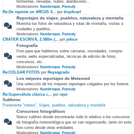
tormentas, nevadas, nubes, atardeceres...
Moderadores:
Nambroque
,
Punsuly
Re:De repente un ARCUS 4...
por
tinydicarl
Reportajes de viajes, pueblos, naturaleza y montaña
Muestra tus fotos de naturaleza y rutas de montaña, visitas a
ciudades y pueblos,...
Moderadores:
Nambroque
,
Punsuly
CRÁTER ESCRIVÁ, 2.580m (...
por
jefoce
Fotografía
Foro para que hablemos sobre cámaras, novedades, compra-
venta, webs especializadas, técnicas de edición de fotos,
concursos, etc...
Moderadores:
Nambroque
,
Punsuly
Re:COLGAR FOTOS
por
Reysagrado
Los mejores reportajes de Meteored
Una selección de los mejores reportajes colgados por los foreros.
Moderadores:
Nambroque
,
Punsuly
Re:Supercélula clásica c...
por
rayo
Subforos
Puramente "meteo"
Viajes, pueblos, naturaleza y montaña
Concursos fotográficos
Nuevo subforo donde encontrarás todo lo relativo a los concursos
de fotografía meteorológica que se van organizando, tanto en este
foro como desde otras entidades.
Moderadores:
Nambroque
,
Punsuly