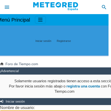
enú Principal
Iniciar sesión
Registrarse
Foro de Tiempo.com
¡Advertencia!
Solamente usuarios registrados tienen acceso a esta secci
Por favor inicia sesión más abajo o
registra una cuenta
con Fo
Tiempo.com
Iniciar sesión
Nombre de usuario: