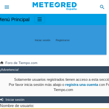
enú Principal
Iniciar sesión
Registrarse
Foro de Tiempo.com
¡Advertencia!
Solamente usuarios registrados tienen acceso a esta secci
Por favor inicia sesión más abajo o
registra una cuenta
con Fo
Tiempo.com
Iniciar sesión
Nombre de usuario: