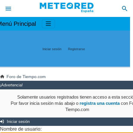
enú Principal
Iniciar sesión
Registrarse
Foro de Tiempo.com
¡Advertencia!
Solamente usuarios registrados tienen acceso a esta secci
Por favor inicia sesión más abajo o
registra una cuenta
con Fo
Tiempo.com
Iniciar sesión
Nombre de usuario: