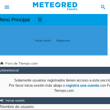
enú Principal
Iniciar sesión
Registrarse
Foro de Tiempo.com
¡Advertencia!
Solamente usuarios registrados tienen acceso a esta secci
Por favor inicia sesión más abajo o
registra una cuenta
con Fo
Tiempo.com
Iniciar sesión
Nombre de usuario: