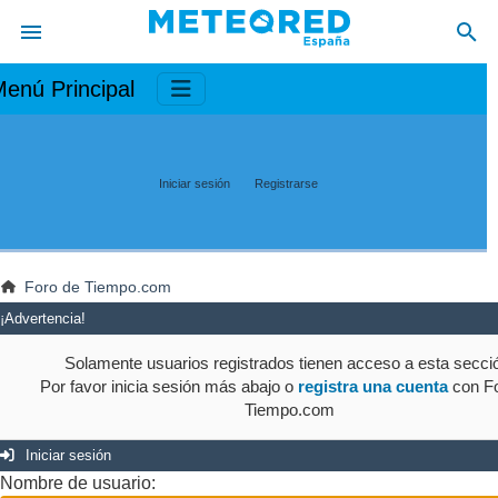
enú Principal
Iniciar sesión
Registrarse
Foro de Tiempo.com
¡Advertencia!
Solamente usuarios registrados tienen acceso a esta secci
Por favor inicia sesión más abajo o
registra una cuenta
con Fo
Tiempo.com
Iniciar sesión
Nombre de usuario: