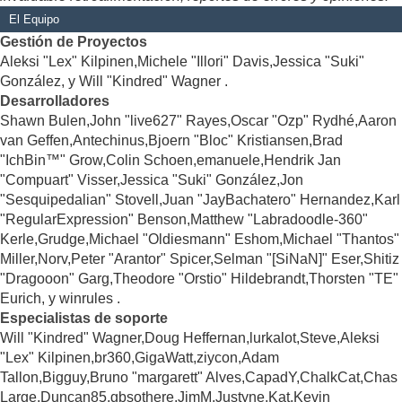
El Equipo
Gestión de Proyectos
Aleksi "Lex" Kilpinen,Michele "Illori" Davis,Jessica "Suki"
González, y Will "Kindred" Wagner .
Desarrolladores
Shawn Bulen,John "live627" Rayes,Oscar "Ozp" Rydhé,Aaron
van Geffen,Antechinus,Bjoern "Bloc" Kristiansen,Brad
"IchBin™" Grow,Colin Schoen,emanuele,Hendrik Jan
"Compuart" Visser,Jessica "Suki" González,Jon
"Sesquipedalian" Stovell,Juan "JayBachatero" Hernandez,Karl
"RegularExpression" Benson,Matthew "Labradoodle-360"
Kerle,Grudge,Michael "Oldiesmann" Eshom,Michael "Thantos"
Miller,Norv,Peter "Arantor" Spicer,Selman "[SiNaN]" Eser,Shitiz
"Dragooon" Garg,Theodore "Orstio" Hildebrandt,Thorsten "TE"
Eurich, y winrules .
Especialistas de soporte
Will "Kindred" Wagner,Doug Heffernan,lurkalot,Steve,Aleksi
"Lex" Kilpinen,br360,GigaWatt,ziycon,Adam
Tallon,Bigguy,Bruno "margarett" Alves,CapadY,ChalkCat,Chas
Large,Duncan85,gbsothere,JimM,Justyne,Kat,Kevin