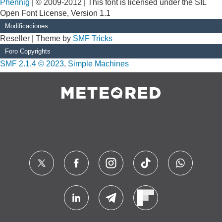
Phennig
| © 2009-2012 | This font is licensed under the SIL
Open Font License, Version 1.1
Modificaciones
Reseller | Theme by
SMF Tricks
Foro Copyrights
SMF 2.1.4 © 2023
,
Simple Machines