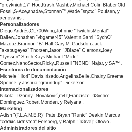
"greyknight17" Hou,Krash,Mashby,Michael Colin Blaber,Old
Fossil,S-Ace,shadav,Storman™,Wade "sησω" Poulsen, y
xenovanis .
Personalizadores
Diego Andrés,GL700Wing,Johnnie "TwitchisMental"
Ballew,Jonathan "vbgamer45" Valentin,Sami "SychO"
Mazouz,Brannon "B" Hall,Gary M. Gadsdon,Jack
"akabugeyes" Thorsen,Jason "JBlaze" Clemons,Joey
"Tyrsson" Smith,Kays,Michael "Mick."
Gomez,NanoSector,Ricky.,Russell "NEND" Najar, y SA™ .
Escritores de documentación
Michele "Illori" Davis,Irisado,AngelinaBelle,Chainy,Graeme
Spence, y Joshua "groundup" Dickerson .
Internacionalizadores
Nikola "Dzonny" Novaković,m4z,Francisco "d3vcho"
Domínguez,Robert Monden, y Relyana .
Marketing
Adish "(F.L.A.M.E.R)" Patel,Bryan "Runic" Deakin,Marcus
"cσσкιє мσηѕтєя" Forsberg, y Ralph "[n3rve]" Otowo .
Administradores del sitio