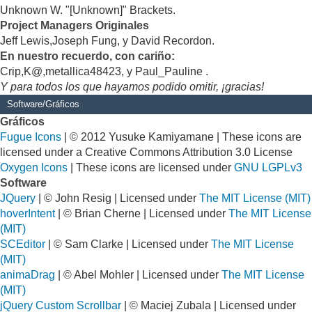
Unknown W. "[Unknown]" Brackets.
Project Managers Originales
Jeff Lewis,Joseph Fung, y David Recordon.
En nuestro recuerdo, con cariño:
Crip,K@,metallica48423, y Paul_Pauline .
Y para todos los que hayamos podido omitir, ¡gracias!
Software/Gráficos
Gráficos
Fugue Icons
| © 2012 Yusuke Kamiyamane | These icons are
licensed under a Creative Commons Attribution 3.0 License
Oxygen Icons
| These icons are licensed under
GNU LGPLv3
Software
JQuery
| © John Resig | Licensed under
The MIT License (MIT)
hoverIntent
| © Brian Cherne | Licensed under
The MIT License
(MIT)
SCEditor
| © Sam Clarke | Licensed under
The MIT License
(MIT)
animaDrag
| © Abel Mohler | Licensed under
The MIT License
(MIT)
jQuery Custom Scrollbar
| © Maciej Zubala | Licensed under