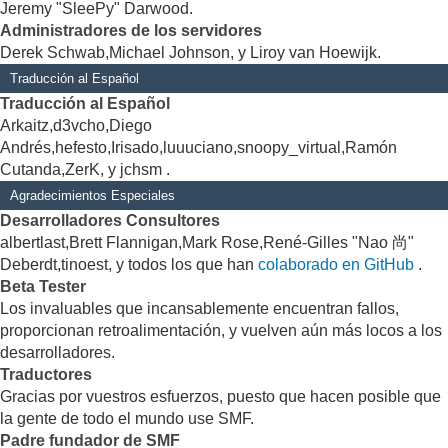
Jeremy "SleePy" Darwood.
Administradores de los servidores
Derek Schwab,Michael Johnson, y Liroy van Hoewijk.
Traducción al Español
Traducción al Español
Arkaitz,d3vcho,Diego
Andrés,hefesto,Irisado,luuuciano,snoopy_virtual,Ramón
Cutanda,ZerK, y jchsm .
Agradecimientos Especiales
Desarrolladores Consultores
albertlast,Brett Flannigan,Mark Rose,René-Gilles "Nao 尚"
Deberdt,tinoest, y todos los que han
colaborado en GitHub
.
Beta Tester
Los invaluables que incansablemente encuentran fallos,
proporcionan retroalimentación, y vuelven aún más locos a los
desarrolladores.
Traductores
Gracias por vuestros esfuerzos, puesto que hacen posible que
la gente de todo el mundo use SMF.
Padre fundador de SMF