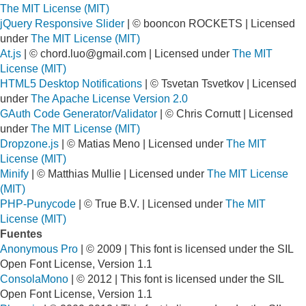
The MIT License (MIT)
jQuery Responsive Slider
| © booncon ROCKETS | Licensed
under
The MIT License (MIT)
At.js
| ©
chord.luo@gmail.com
| Licensed under
The MIT
License (MIT)
HTML5 Desktop Notifications
| © Tsvetan Tsvetkov | Licensed
under
The Apache License Version 2.0
GAuth Code Generator/Validator
| © Chris Cornutt | Licensed
under
The MIT License (MIT)
Dropzone.js
| © Matias Meno | Licensed under
The MIT
License (MIT)
Minify
| © Matthias Mullie | Licensed under
The MIT License
(MIT)
PHP-Punycode
| © True B.V. | Licensed under
The MIT
License (MIT)
Fuentes
Anonymous Pro
| © 2009 | This font is licensed under the SIL
Open Font License, Version 1.1
ConsolaMono
| © 2012 | This font is licensed under the SIL
Open Font License, Version 1.1